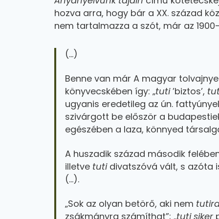
Anyanyelvünk tájain
című kötetecskéj
hozva arra, hogy bár a XX. század kö
nem tartalmazza a szót, már az 1900-a
(…)
Benne van már A magyar tolvajnyel
könyvecskében így: „
tuti
’biztos’,
tu
ugyanis eredetileg az ún. fattyúnyel
szivárgott be először a budapesti
egészében a laza, könnyed társalgá
A huszadik század második felében
illetve
tuti
divatszóvá vált, s azóta 
(…).
„Sok az olyan betörő, aki nem
tuti
zsákmányra számíthat”; „
tuti siker
p