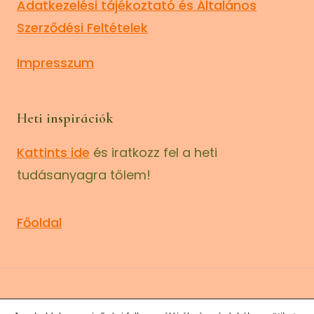
Adatkezelési tájékoztató és Általános
Szerződési Feltételek
Impresszum
Heti inspirációk
Kattints ide
és iratkozz fel a heti
tudásanyagra tőlem!
Főoldal
© 2023–2026 | Beszéd és szöveg |