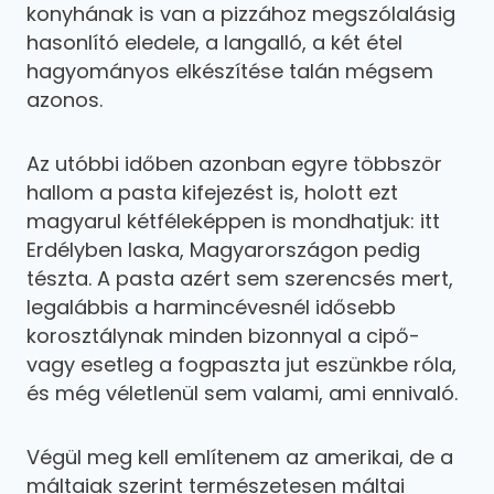
konyhának is van a pizzához megszólalásig
hasonlító eledele, a langalló, a két étel
hagyományos elkészítése talán mégsem
azonos.
Az utóbbi időben azonban egyre többször
hallom a pasta kifejezést is, holott ezt
magyarul kétféleképpen is mondhatjuk: itt
Erdélyben laska, Magyarországon pedig
tészta. A pasta azért sem szerencsés mert,
legalábbis a harmincévesnél idősebb
korosztálynak minden bizonnyal a cipő-
vagy esetleg a fogpaszta jut eszünkbe róla,
és még véletlenül sem valami, ami ennivaló.
Végül meg kell említenem az amerikai, de a
máltaiak szerint természetesen máltai