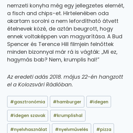
nemzeti konyha még egy jellegzetes elemét,
a fisch and chips-et. Hirtelenében oda
akartam sorolni a nem lefordítható átvett
ételnevek közé, de aztán beugrott, hogy
ennek voltaképpen van magyarítása. A Bud
Spencer és Terence Hill filmjein felnőttek
minden bizonnyal már rá is vágták: „Mi ez,
hagymás bab? Nem, krumplis hal!”
Az eredeti adás 2018. május 22-én hangzott
el a Kolozsvári Rádióban.
#
gasztronómia
#
hamburger
#
idegen
#
idegen szavak
#
krumplishal
#
nyelvhasználat
#
nyelvművelés
#
pizza