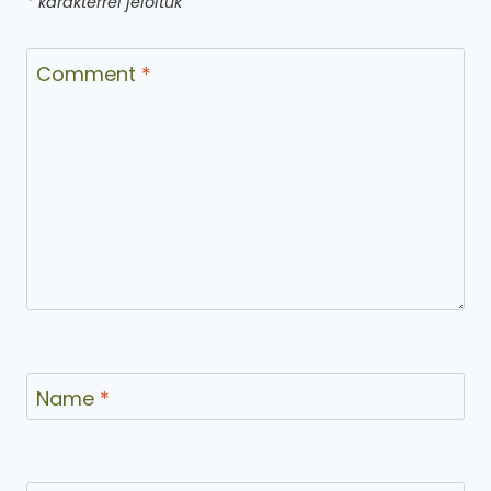
*
karakterrel jelöltük
Comment
*
Name
*