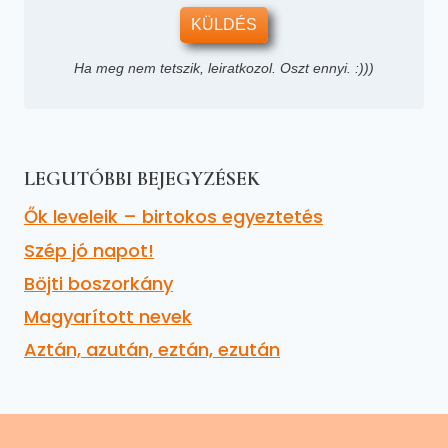
KÜLDÉS
Ha meg nem tetszik, leiratkozol. Oszt ennyi. :)))
LEGUTÓBBI BEJEGYZÉSEK
Ők leveleik – birtokos egyeztetés
Szép jó napot!
Böjti boszorkány
Magyarított nevek
Aztán, azután, eztán, ezután