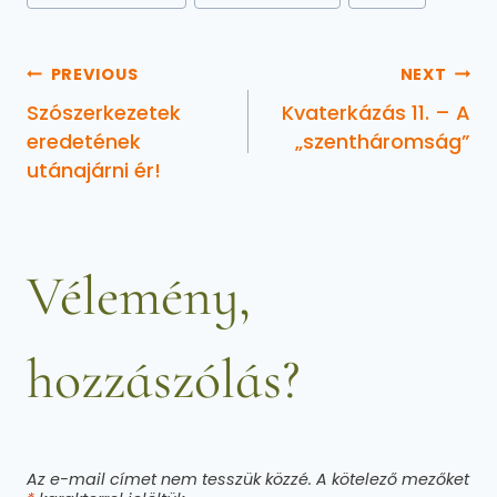
PREVIOUS
NEXT
Szószerkezetek
Kvaterkázás 11. – A
eredetének
„szentháromság”
utánajárni ér!
Vélemény,
hozzászólás?
Az e-mail címet nem tesszük közzé.
A kötelező mezőket