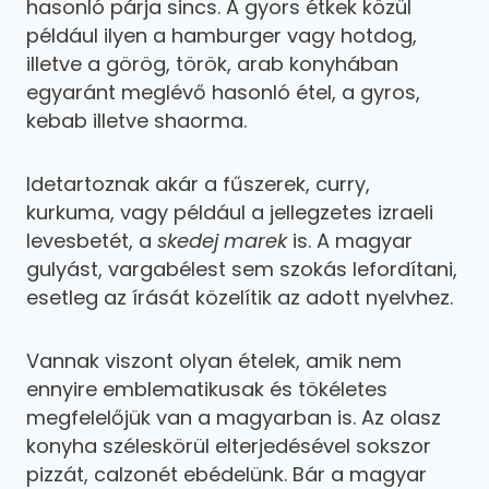
hasonló párja sincs. A gyors étkek közül
például ilyen a hamburger vagy hotdog,
illetve a görög, török, arab konyhában
egyaránt meglévő hasonló étel, a gyros,
kebab illetve shaorma.
Idetartoznak akár a fűszerek, curry,
kurkuma, vagy például a jellegzetes izraeli
levesbetét, a
skedej marek
is. A magyar
gulyást, vargabélest sem szokás lefordítani,
esetleg az írását közelítik az adott nyelvhez.
Vannak viszont olyan ételek, amik nem
ennyire emblematikusak és tökéletes
megfelelőjük van a magyarban is. Az olasz
konyha széleskörül elterjedésével sokszor
pizzát, calzonét ebédelünk. Bár a magyar