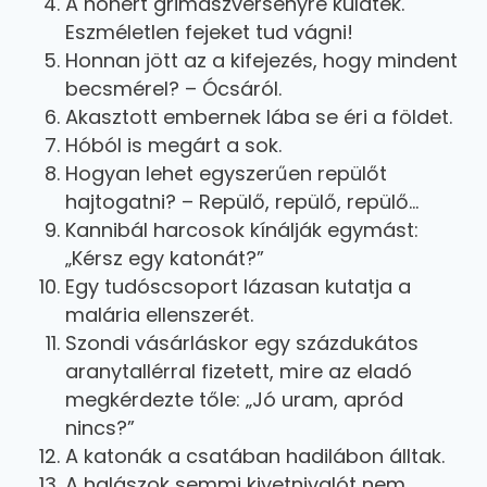
A hóhért grimaszversenyre küldték.
Eszméletlen fejeket tud vágni!
Honnan jött az a kifejezés, hogy mindent
becsmérel? – Ócsáról.
Akasztott embernek lába se éri a földet.
Hóból is megárt a sok.
Hogyan lehet egyszerűen repülőt
hajtogatni? – Repülő, repülő, repülő…
Kannibál harcosok kínálják egymást:
„Kérsz egy katonát?”
Egy tudóscsoport lázasan kutatja a
malária ellenszerét.
Szondi vásárláskor egy százdukátos
aranytallérral fizetett, mire az eladó
megkérdezte tőle: „Jó uram, apród
nincs?”
A katonák a csatában hadilábon álltak.
A halászok semmi kivetnivalót nem