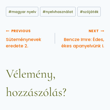
#
magyar nyelv
#
nyelvhasználat
#
szójáték
PREVIOUS
NEXT
Süteménynevek
Bencze Imre: Édes,
eredete 2.
ékes apanyelvünk I.
Vélemény,
hozzászólás?