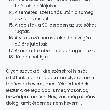
találtak a hálójukon.
A temetési szertartás után a tömeg
oszlásnak indult.
A focisták a 90. percben az utolsókat
rúgták.
A vitatkozó parasztok a falu végén
dűlőre jutottak
Akasztott embert még az ág is húzza.
Jó pap holtig él.
Olyan szavakról, kifejezésekről is szót
ejtettünk már korábban, amelyeket nem
tanácsos keverni, mert félreérthetőek
leszünk, de legalább is megmosolyog
beszédpartnerünk. Nos, van még néhány
dolog, amit érdemes nem keverni…