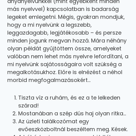
anyanyelvünkkel (mint egyébként minden
más nyelvvel) kapcsolatban is badarság
legeket emlegetni. Mégis, gyakran mondjuk,
hogy a mi nyelvünk a legszebb,
leggazdagabb, legjátékosabb – és persze
minden jogunk megvan hozzá. Mára néhány
olyan példát gyűjtöttem össze, amelyeket
valóban nem lehet más nyelvre lefordítani, a
mi nyelvünk sajátosságaira volt szükség a
megalkotásukhoz. Előre is elnézést a néhol
morbid megfogalmazásokért…
Tiszta víz a ruhám, és ez a te lelkeden
szárad!
Mostanában a szép dús haj olyan ritka…
Az üzleti találkozómat egy
evőeszközboltnál beszéltem meg. Kések.