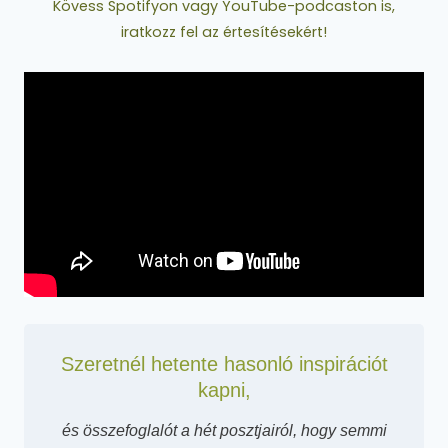
Kövess Spotifyon vagy YouTube-podcaston is,
iratkozz fel az értesítésekért!
Szeretnél hetente hasonló inspirációt
kapni,
és összefoglalót a hét posztjairól, hogy semmi