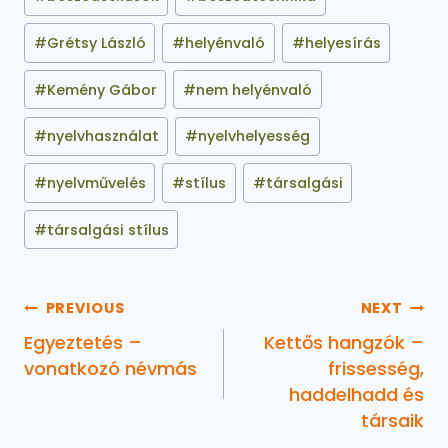
#
Grétsy László
#
helyénvaló
#
helyesírás
#
Kemény Gábor
#
nem helyénvaló
#
nyelvhasználat
#
nyelvhelyesség
#
nyelvművelés
#
stílus
#
társalgási
#
társalgási stílus
PREVIOUS
NEXT
Egyeztetés –
Kettős hangzók –
vonatkozó névmás
frissesség,
haddelhadd és
társaik