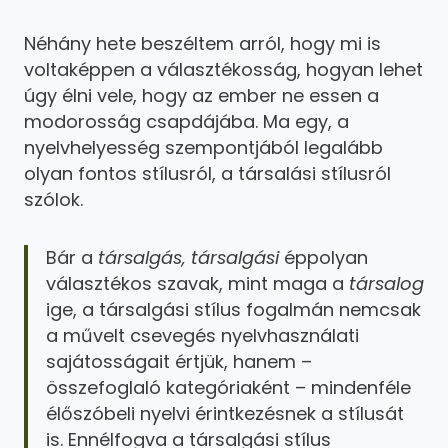
Néhány hete beszéltem arról, hogy mi is
voltaképpen a választékosság, hogyan lehet
úgy élni vele, hogy az ember ne essen a
modorosság csapdájába. Ma egy, a
nyelvhelyesség szempontjából legalább
olyan fontos stílusról, a társalási stílusról
szólok.
Bár a
társalgás, társalgási
éppolyan
választékos szavak, mint maga a
társalog
ige, a társalgási stílus fogalmán nemcsak
a művelt csevegés nyelvhasználati
sajátosságait értjük, hanem –
összefoglaló kategóriaként – mindenféle
élőszóbeli nyelvi érintkezésnek a stílusát
is. Ennélfogva a társalgási stílus