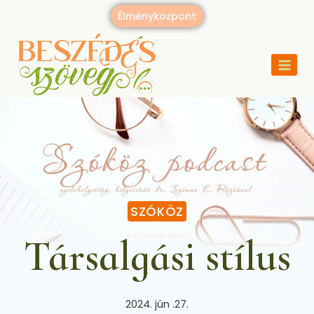
Élményközpont
SZÓKÖZ
Társalgási stílus
2024. jún .27.