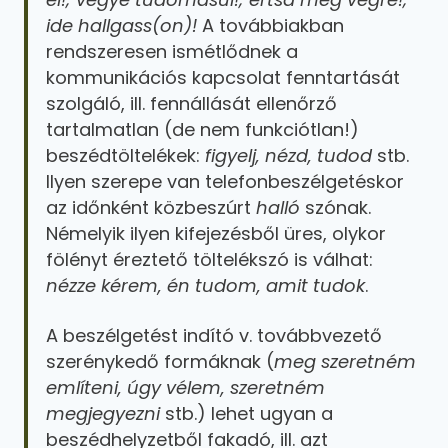
ide hallgass(on)!
A továbbiakban
rendszeresen ismétlődnek a
kommunikációs kapcsolat fenntartását
szolgáló, ill. fennállását ellenőrző
tartalmatlan (de nem funkciótlan!)
beszédtöltelékek:
figyelj, nézd, tudod
stb.
Ilyen szerepe van telefonbeszélgetéskor
az időnként közbeszúrt
halló
szónak.
Némelyik ilyen kifejezésből üres, olykor
fölényt éreztető töltelékszó is válhat:
nézze kérem, én tudom, amit tudok
.
A beszélgetést indító v. továbbvezető
szerénykedő formáknak (
meg szeretném
említeni, úgy vélem, szeretném
megjegyezni
stb.) lehet ugyan a
beszédhelyzetből fakadó, ill. azt