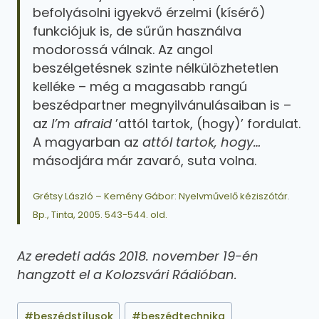
befolyásolni igyekvő érzelmi (kísérő)
funkciójuk is, de sűrűn használva
modorossá válnak. Az angol
beszélgetésnek szinte nélkülözhetetlen
kelléke – még a magasabb rangú
beszédpartner megnyilvánulásaiban is –
az
I’m afraid
’attól tartok, (hogy)’ fordulat.
A magyarban az
attól tartok, hogy…
másodjára már zavaró, suta volna.
Grétsy László – Kemény Gábor: Nyelvművelő kéziszótár.
Bp., Tinta, 2005. 543-544. old.
Az eredeti adás 2018. november 19-én
hangzott el a Kolozsvári Rádióban.
#
beszédstílusok
#
beszédtechnika