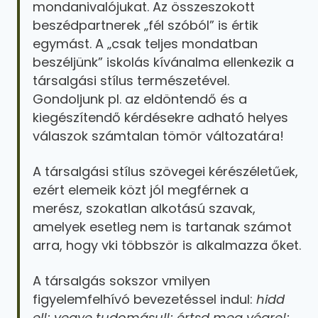
mondanivalójukat. Az összeszokott
beszédpartnerek „fél szóból” is értik
egymást. A „csak teljes mondatban
beszéljünk” iskolás kívánalma ellenkezik a
társalgási stílus természetével.
Gondoljunk pl. az eldöntendő és a
kiegészítendő kérdésekre adható helyes
válaszok számtalan tömör változatára!
A társalgási stílus szövegei kérészéletűek,
ezért elemeik közt jól megférnek a
merész, szokatlan alkotású szavak,
amelyek esetleg nem is tartanak számot
arra, hogy vki többször is alkalmazza őket.
A társalgás sokszor vmilyen
figyelemfelhívó bevezetéssel indul:
hidd
el!; vegye tudomásul!; értsd meg végre!;