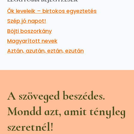
Ők leveleik – birtokos egyeztetés
Szép jó napot!
Böjti boszorkány
Magyarított nevek
Aztán, azután, eztán, ezután
A szöveged beszédes.
Mondd azt, amit tényleg
szeretnél!