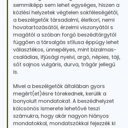
semmiképp sem lehet egységes, hiszen a
közlési helyzetek végtelen sokféleségétől,
a beszélgetők társadalmi, életkori, nemi
hovatartozásától, érzelmi viszonyától s
magától a szóban forgó beszédtárgytól
függően a társalgás stílusa éppúgy lehet
választékos, ünnepélyes, mint bizalmas-
családias, ifjúsági nyelvi, argó, népies, táji,
sőt sajnos vulgáris, durva, trágár jellegű
is.
Mivel a beszélgetők általában gyors
megért(et)ésre törekednek, kerülik a
bonyolult mondatokat. A beszédhelyzet
kölcsönös ismerete lehetővé teszi
számukra, hogy akár nagyon hiányos
mondatokkal, mondatszókkal fejezzék ki