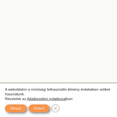
A weboldalon a minőségi felhasználói élmény érdekében sütiket
használunk.
Részletek az
Adatkezelési nyilatkozat
ban.
Close GDPR Cookie Banner
Elfogad
Elutasít