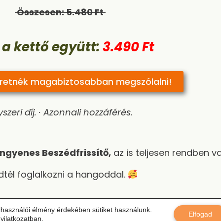
Összesen: 5.480 Ft
 a kettő együtt:
3.490 Ft
eretnék magabiztosabban megszólalni!
szeri díj. · Azonnali hozzáférés.
ingyenes Beszédfrissítő
,
az is teljesen rendben va
tél foglalkozni a hangoddal.
lhasználói élmény érdekében sütiket használunk.
Elfogad
yilatkozat
ban.