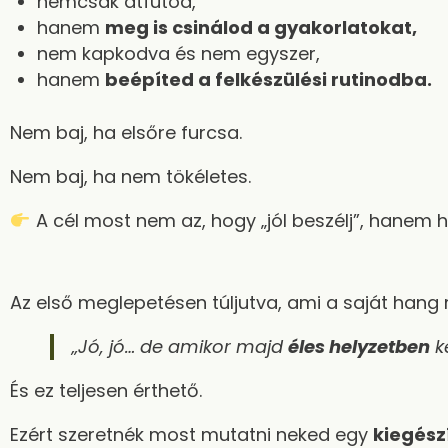
nemcsak átfutod,
hanem
meg is csinálod a gyakorlatokat
,
nem kapkodva és nem egyszer,
hanem
beépíted a felkészülési rutinodba.
Nem baj, ha elsőre furcsa.
Nem baj, ha nem tökéletes.
A cél most nem az, hogy „jól beszélj”, hanem
Az első meglepetésen túljutva, ami a saját hang 
„Jó, jó… de amikor majd
éles helyzetben
ke
És ez teljesen érthető.
Ezért szeretnék most mutatni neked egy
kiegész