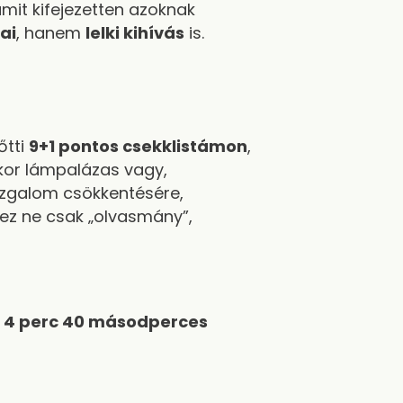
mit kifejezetten azoknak
ai
, hanem
lelki kihívás
is.
őtti
9+1 pontos csekklistámon
,
or lámpalázas vagy,
izgalom csökkentésére,
 ez ne csak „olvasmány”,
y
4 perc 40 másodperces