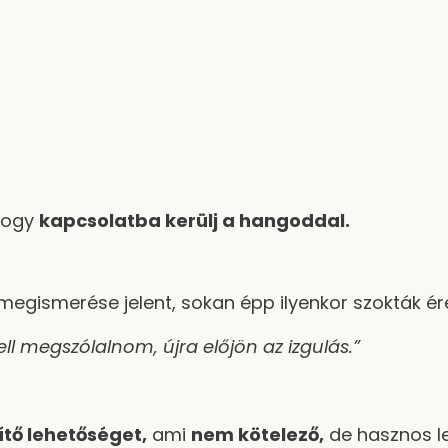
 hogy
kapcsolatba kerülj a hangoddal
.
megismerése jelent, sokan épp ilyenkor szokták ére
ll megszólalnom, újra előjön az izgulás.”
ítő lehetőséget
,
ami
nem kötelező
,
de hasznos le