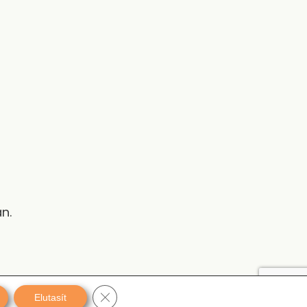
n.
Close GDPR Cookie Banner
Elutasít