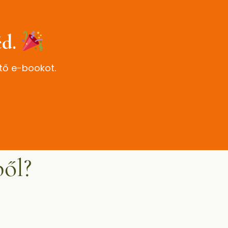
éd.
tő e-bookot.
ből?