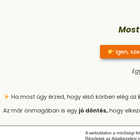
Most
Igen, sz
Egy
Ha most úgy érzed, hogy első körben elég az
Az már önmagában is egy
jó döntés
,
hogy elkezd
A weboldalon a minőségi fe
Részletek az
Adatkezelési n