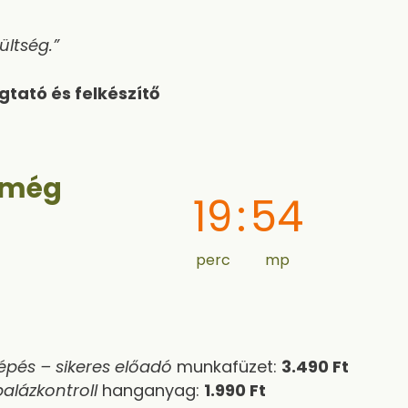
ültség.”
tató és felkészítő
t még
19
:
53
perc
mp
épés – sikeres előadó
munkafüzet:
3.490 Ft
alázkontroll
hanganyag:
1.990 Ft