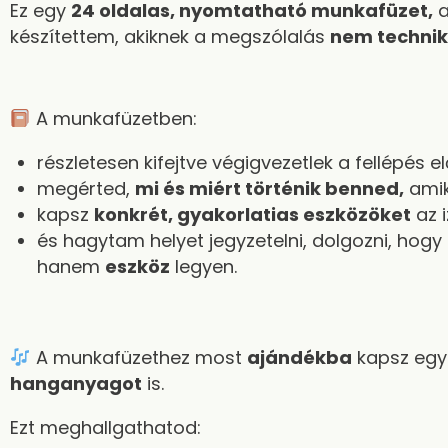
Ez egy
24 oldalas, nyomtatható munkafüzet
,
a
készítettem, akiknek a megszólalás
nem technik
A munkafüzetben:
részletesen kifejtve végigvezetlek a fellépés el
megérted,
mi és miért történik benned
,
amik
kapsz
konkrét, gyakorlatias eszközöket
az 
és hagytam helyet jegyzetelni, dolgozni, hogy
hanem
eszköz
legyen.
A munkafüzethez most
ajándékba
kapsz eg
hanganyagot
is.
Ezt meghallgathatod: