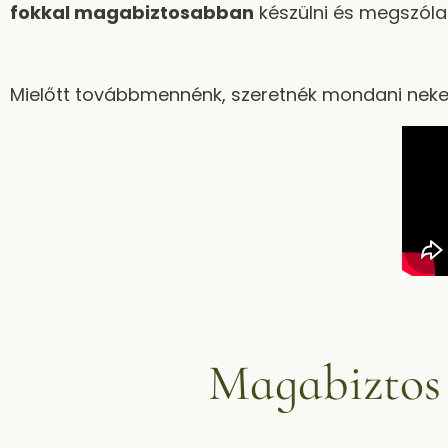
fokkal magabiztosabban
készülni és megszólal
Mielőtt továbbmennénk, szeretnék mondani neked
Magabiztos f