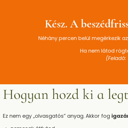
Kész. A beszédfri
Néhány percen belül megérkezik az
Ha nem látod rögt
(Feladó:
Hogyan hozd ki a legt
Ez nem egy „olvasgatós” anyag. Akkor fog
igazán