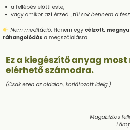
a fellépés előtti este,
vagy amikor azt érzed:
„túl sok bennem a fesz
Nem meditáció.
Hanem egy
célzott, megnyug
ráhangolódás
a megszólalásra.
Ez a kiegészítő anyag mos
elérhető számodra.
(Csak ezen az oldalon, korlátozott ideig.)
Magabiztos fell
Lámp