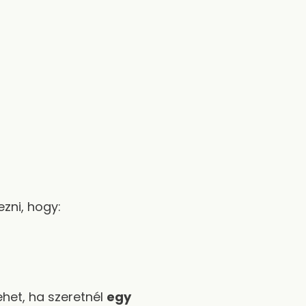
zni, hogy:
het, ha szeretnél
egy