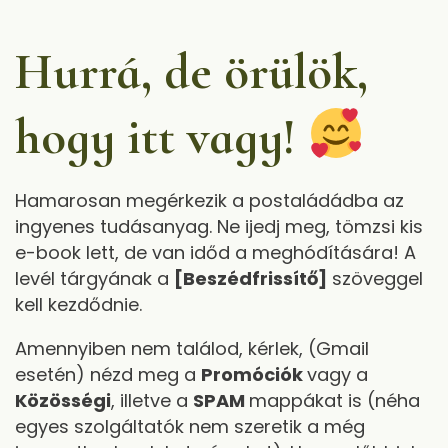
Hurrá,
de örülök,
hogy itt vagy
!
Hamarosan megérkezik a postaládádba az
ingyenes tudásanyag. Ne ijedj meg, tömzsi kis
e-book lett, de van időd a meghódítására! A
levél tárgyának a
[Beszédfrissítő]
szöveggel
kell kezdődnie.
Amennyiben nem találod, kérlek, (Gmail
esetén) nézd meg a
Promóciók
vagy a
Közösségi
, illetve a
SPAM
mappákat is (néha
egyes szolgáltatók nem szeretik a még