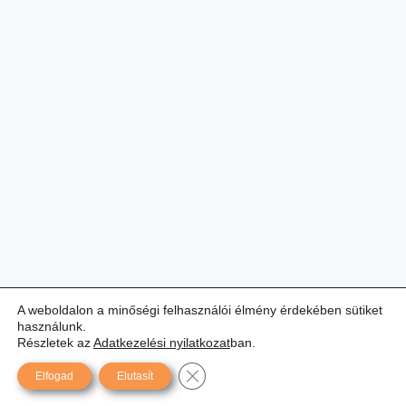
A weboldalon a minőségi felhasználói élmény érdekében sütiket
használunk.
Részletek az
Adatkezelési nyilatkozat
ban.
Close GDPR Cookie Banner
Elfogad
Elutasít