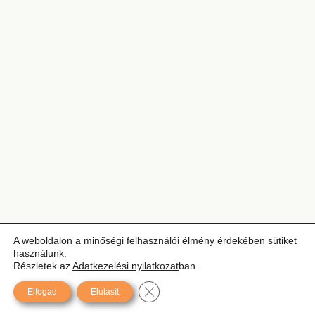
A weboldalon a minőségi felhasználói élmény érdekében sütiket
használunk.
Részletek az
Adatkezelési nyilatkozat
ban.
Close GDPR Cookie Banner
Elfogad
Elutasít