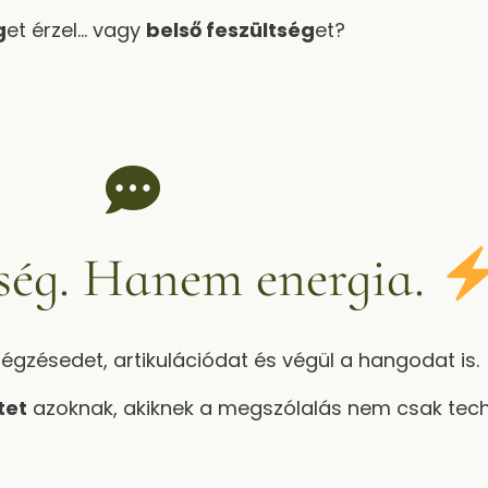
g
et érzel… vagy
belső feszültség
et?
ség. Hanem energia.
 légzésedet, artikulációdat és végül a hangodat is.
tet
azoknak, akiknek a megszólalás nem csak techn