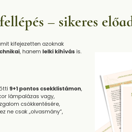
ellépés – sikeres előa
mit kifejezetten azoknak
chnikai
, hanem
lelki kihívás
is.
őtti
9+1 pontos csekklistámon
,
or lámpalázas vagy,
izgalom csökkentésére,
 ez ne csak „olvasmány”,