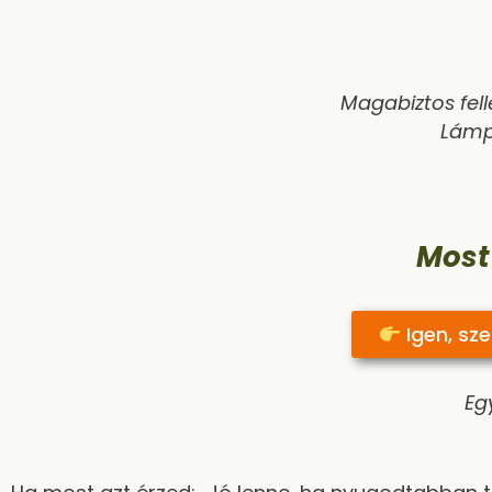
Magabiztos fell
Lámp
Most
Igen, sz
Egy