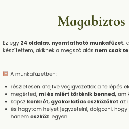
Magabiztos f
Ez egy
24 oldalas, nyomtatható munkafüzet
,
a
készítettem, akiknek a megszólalás
nem csak te
A munkafüzetben:
részletesen kifejtve végigvezetlek a fellépés el
megérted,
mi és miért történik benned
,
amik
kapsz
konkrét, gyakorlatias eszközöket
az 
és hagytam helyet jegyzetelni, dolgozni, hogy
hanem
eszköz
legyen.