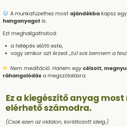
A munkafüzethez most
ajándékba
kapsz eg
hanganyagot
is.
Ezt meghallgathatod:
a fellépés előtti este,
vagy amikor azt érzed:
„túl sok bennem a fesz
Nem meditáció.
Hanem egy
célzott, megnyug
ráhangolódás
a megszólalásra.
Ez a kiegészítő anyag mos
elérhető számodra.
(Csak ezen az oldalon, korlátozott ideig.)