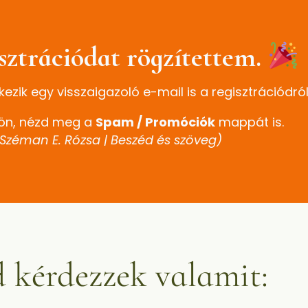
isztrációdat rögzítettem.
ezik egy visszaigazoló e-mail is a regisztrációdról
ön, nézd meg a
Spam / Promóciók
mappát is.
 Széman E. Rózsa | Beszéd és szöveg)
 kérdezzek valamit: