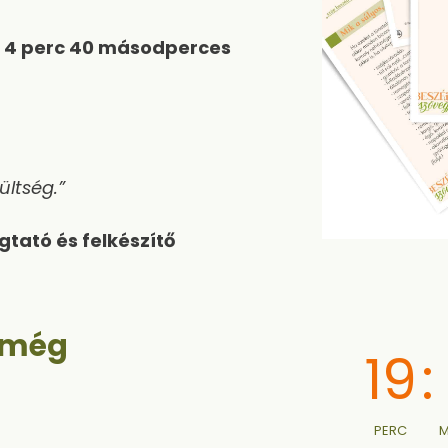
y
4 perc 40 másodperces
ültség.”
tató és felkészítő
t még
19
:
PERC
M