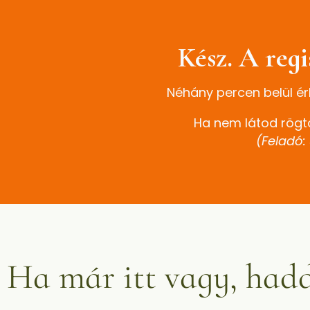
Kész. A reg
Néhány percen belül érk
Ha nem látod rögt
(Feladó:
Ha már itt vagy, hadd