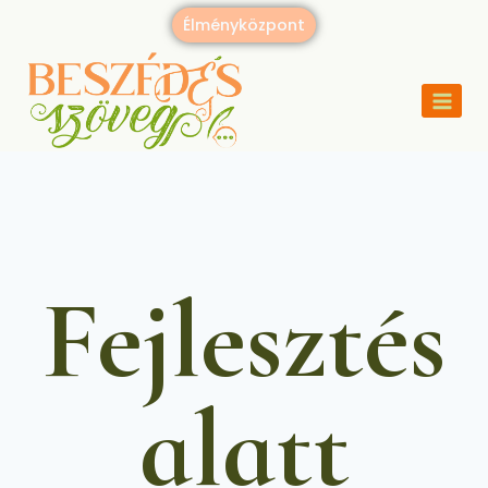
Élményközpont
Fejlesztés
alatt