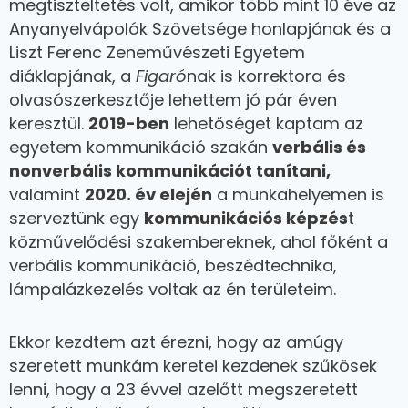
megtiszteltetés volt, amikor több mint 10 éve az
Anyanyelvápolók Szövetsége honlapjának és a
Liszt Ferenc Zeneművészeti Egyetem
diáklapjának, a
Figaró
nak is korrektora és
olvasószerkesztője lehettem jó pár éven
keresztül.
2019-ben
lehetőséget kaptam az
egyetem kommunikáció szakán
verbális és
nonverbális kommunikációt tanítani,
valamint
2020. év elején
a munkahelyemen is
szerveztünk egy
kommunikációs képzés
t
közművelődési szakembereknek, ahol főként a
verbális kommunikáció, beszédtechnika,
lámpalázkezelés voltak az én területeim.
Ekkor kezdtem azt érezni, hogy az amúgy
szeretett munkám keretei kezdenek szűkösek
lenni, hogy a 23 évvel azelőtt megszeretett