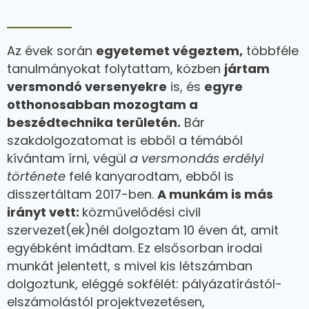
Az évek során
egyetemet végeztem,
többféle
tanulmányokat folytattam, közben
jártam
versmondó versenyekre
is, és
egyre
otthonosabban mozogtam a
beszédtechnika területén.
Bár
szakdolgozatomat is ebből a témából
kívántam írni, végül
a versmondás erdélyi
története
felé kanyarodtam, ebből is
disszertáltam 2017-ben.
A munkám is más
irányt vett:
közművelődési civil
szervezet(ek)nél dolgoztam 10 éven át, amit
egyébként imádtam. Ez elsősorban irodai
munkát jelentett, s mivel kis létszámban
dolgoztunk, eléggé sokfélét: pályázatírástól-
elszámolástól projektvezetésen,