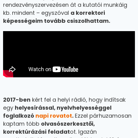
rendezvényszervezésen át a kutatói munkáig
kb. mindent – egyszóval
a korrektori
képességeim tovább csiszolhattam.
2017-ben
kért fel a helyi rádió, hogy indítsak
egy
helyesírással, nyelvhelyességgel
foglalkozó
napi rovatot
.
Ezzel párhuzamosan
kaptam több
olvasószerkesztői,
korrektúrázási feladat
ot. Igazán