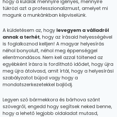
hogy a külalak mennyire igényes, mennyire
tükrözi azt a professzionalizmust, amelyet mi
magunk a munkánkban képviselünk.
A küldetésem az, hogy
levegyem a válladról
annak a terhét
, hogy az írásaid helyességével
is foglalkoznod kelljen! A magyar helyesírás
néhol bonyolult, néhol meg éppenséggel
ellentmondásos. Nem kell azzal töltened az
egyébként írásra is fordítható idődet, hogy újra
meg újra átolvasd, amit írtál, hogy a helyesírási
szabályzatot bújod vagy hogy a
mondatszerkezetekkel bajlódj.
Legyen szó bármekkora és bárhova szánt
szövegről, engedd hogy segítsek neked benne,
hogy a lehető legjobb oldaladat mutasd,