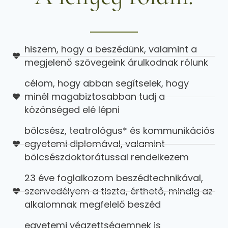
hiszem, hogy a beszédünk, valamint a
megjelenő szövegeink árulkodnak rólunk
célom, hogy abban segítselek, hogy
minél magabiztosabban tudj a
közönséged elé lépni
bölcsész, teatrológus* és kommunikációs
egyetemi diplomával, valamint
bölcsészdoktorátussal rendelkezem
23 éve foglalkozom beszédtechnikával,
szenvedélyem a tiszta, érthető, mindig az
alkalomnak megfelelő beszéd
egyetemi végzettségemnek is