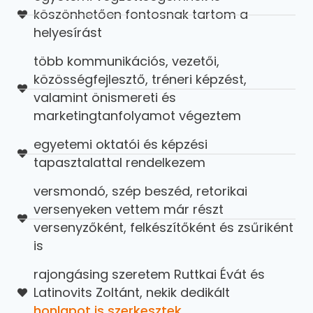
köszönhetően fontosnak tartom a
helyesírást
több kommunikációs, vezetői,
közösségfejlesztő, tréneri képzést,
valamint önismereti és
marketingtanfolyamot végeztem
egyetemi oktatói és képzési
tapasztalattal rendelkezem
versmondó, szép beszéd, retorikai
versenyeken vettem már részt
versenyzőként, felkészítőként és zsűriként
is
rajongásing szeretem Ruttkai Évát és
Latinovits Zoltánt, nekik dedikált
honlapot is szerkesztek