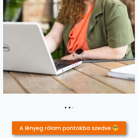
A lényeg rólam pontokba szedve