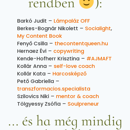
rendben
):
Barkó Judit –
Lámpaláz OFF
Berkes-Bognár Nikolett –
Socialight
,
My Content Book
Fenyő Csilla –
thecontentqueen.hu
Hernaez Évi –
copywriting
Kende-Hofherr Krisztina –
#AJMAFT
Kollár Anna –
self-love coach
Kollár Kata –
Harcosképző
Pető Gabriella –
transzformacios.specialista
Szilovics Niki –
mentor & coach
Tölgyessy Zsófia –
Soulpreneur
... és ha még mindig