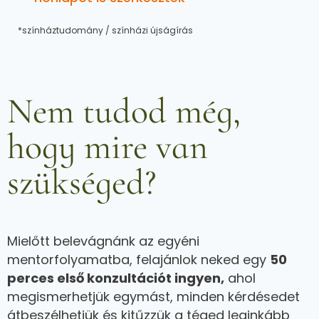
*színháztudomány / színházi újságírás
Nem tudod még,
hogy mire van
szükséged?
Mielőtt belevágnánk az egyéni
mentorfolyamatba, felajánlok neked egy
50
perces első konzultációt ingyen,
ahol
megismerhetjük egymást, minden kérdésedet
átbeszélhetjük és kitűzzük a téged leginkább