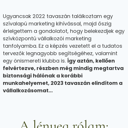
Ugyancsak 2022 tavaszán találkoztam egy
szívalapú marketing kihívással, majd őszig
érlelgettem a gondolatot, hogy belekezdjek egy
szívközpontú vállalkozói marketing
tanfolyamba. Ez a képzés vezetett el a tudatos
tervezők legnagyobb segítségéhez, valamint
egy önismereti klubba is.
Így aztán, kellően
felvértezve, részben még mindig megtartva
biztonsági hálónak a korábbi
munkahelyemet, 2023 tavaszán elindítom a
vállalkozásomat…
A lényeg rólam: