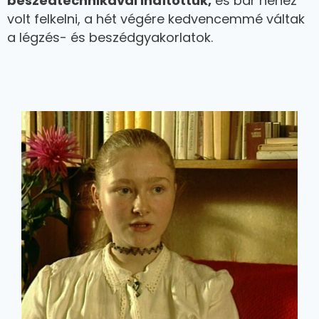
beszédtechnikával indítottuk,
és bár nehéz
volt felkelni, a hét végére kedvencemmé váltak
a légzés- és beszédgyakorlatok.