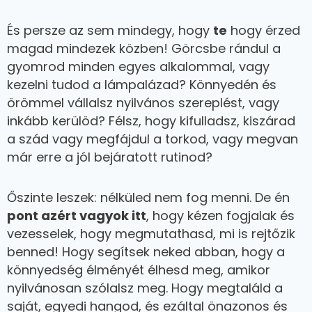
És persze az sem mindegy, hogy
te
hogy érzed
magad mindezek közben! Görcsbe rándul a
gyomrod minden egyes alkalommal, vagy
kezelni tudod a lámpalázad? Könnyedén és
örömmel vállalsz nyilvános szereplést, vagy
inkább kerülöd? Félsz, hogy kifulladsz, kiszárad
a szád vagy megfájdul a torkod, vagy megvan
már erre a jól bejáratott rutinod?
Őszinte leszek: nélküled nem fog menni. De én
pont azért vagyok itt
, hogy kézen fogjalak és
vezesselek, hogy megmutathasd, mi is rejtőzik
benned! Hogy segítsek neked abban, hogy a
könnyedség élményét élhesd meg, amikor
nyilvánosan szólalsz meg. Hogy megtaláld a
saját, egyedi hangod, és ezáltal önazonos és