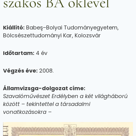
szakos BA oklevél
Kiállító:
Babeş–Bolyai Tudományegyetem,
Bölcsészettudományi Kar, Kolozsvár
Időtartam:
4 év
Végzés éve:
2008.
Államvizsga-dolgozat címe:
Szavalóművészet Erdélyben a két világháború
között – tekintettel a társadalmi
vonatkozásokra –