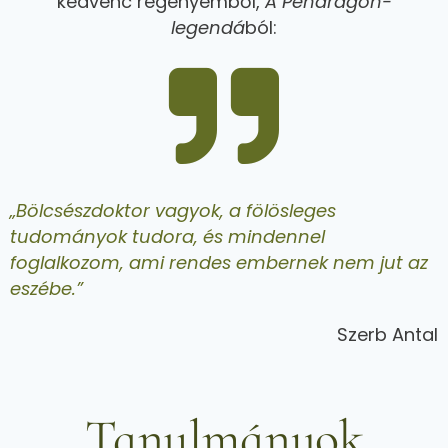
kedvenc regényemből,
A Pendragon-
legendá
ból:
„Bölcsészdoktor vagyok, a fölösleges
tudományok tudora, és mindennel
foglalkozom, ami rendes embernek nem jut az
eszébe.”
Szerb Antal
Tanulmányok