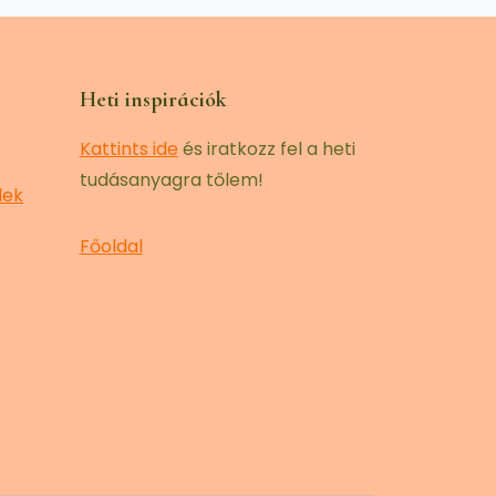
Heti inspirációk
Kattints ide
és iratkozz fel a heti
tudásanyagra tőlem!
lek
Főoldal