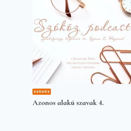
SZÓKÖZ
Azonos alakú szavak 4.