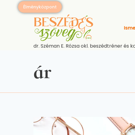
Skip
Élményközpont
to
content
Isme
dr. Széman E. Rózsa okl. beszédtréner és k
ár