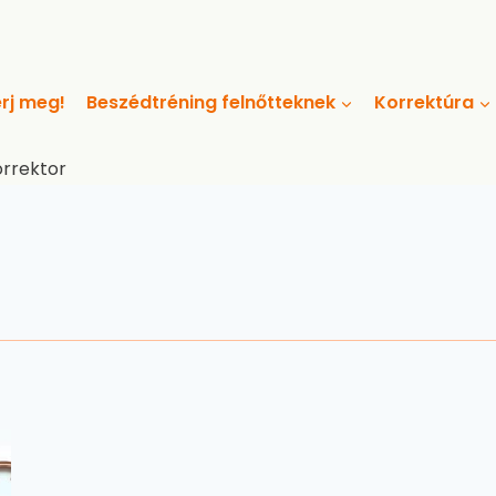
rj meg!
Beszédtréning felnőtteknek
Korrektúra
orrektor