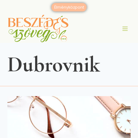
Skip
Élményközpont
to
content
Dubrovnik