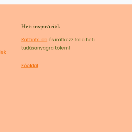
Heti inspirációk
Kattints ide
és iratkozz fel a heti
tudásanyagra tőlem!
lek
Főoldal