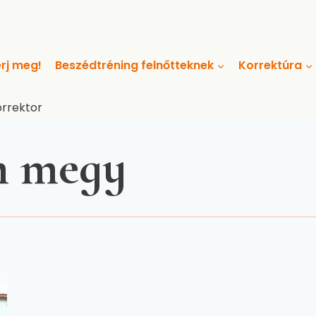
rj meg!
Beszédtréning felnőtteknek
Korrektúra
orrektor
m megy