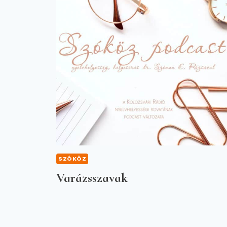
SZÓKÖZ
Varázsszavak