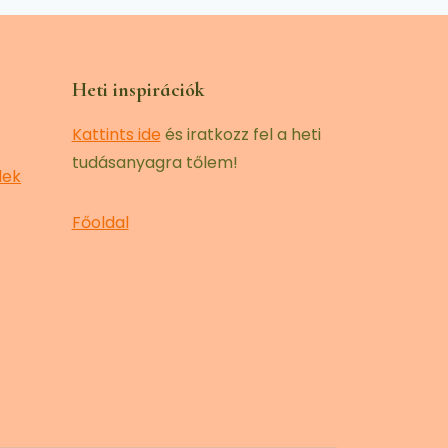
Heti inspirációk
Kattints ide
és iratkozz fel a heti
tudásanyagra tőlem!
lek
Főoldal