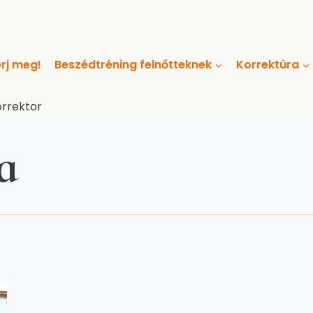
rj meg!
Beszédtréning felnőtteknek
Korrektúra
orrektor
a