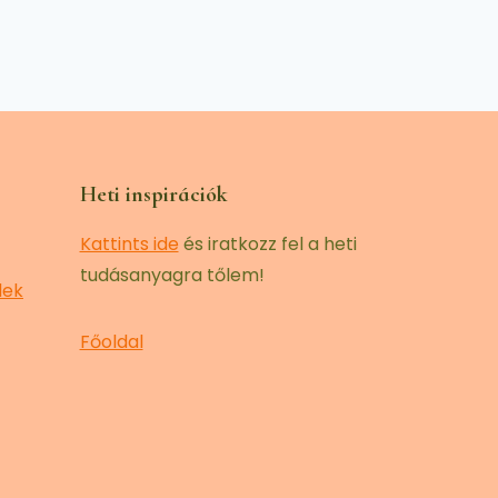
Heti inspirációk
Kattints ide
és iratkozz fel a heti
tudásanyagra tőlem!
lek
Főoldal