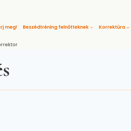
rj meg!
Beszédtréning felnőtteknek
Korrektúra
orrektor
és