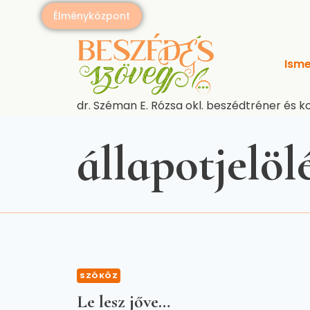
Skip
Élményközpont
to
content
Isme
dr. Széman E. Rózsa okl. beszédtréner és k
állapotjelöl
SZÓKÖZ
Le lesz jőve…