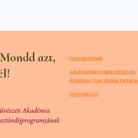
 Mondd azt,
Visszajelzések
él!
Adatkezelési tájékoztató és
Általános Szerződési Feltéte
Impresszum