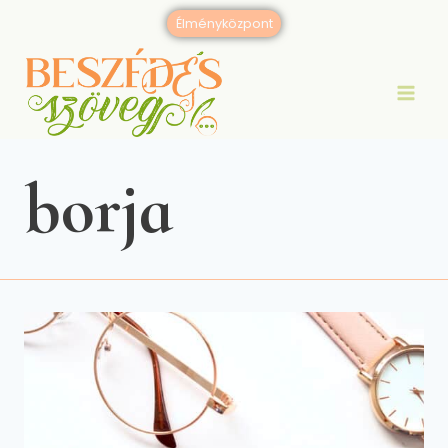
Skip
Élményközpont
to
content
borja