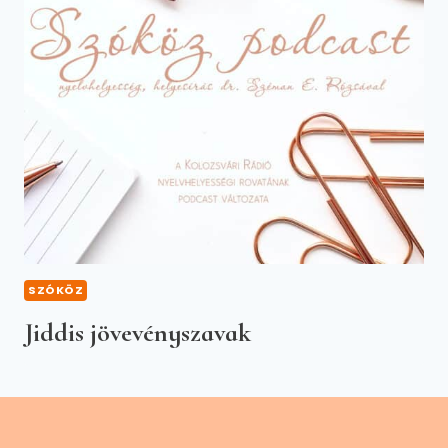
SZÓKÖZ
Jiddis jövevényszavak