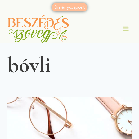
Skip
Élményközpont
to
content
bóvli