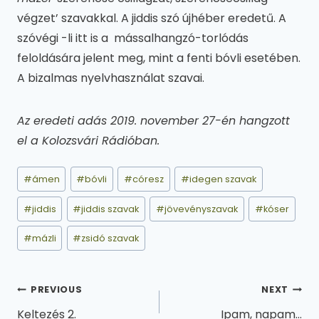
végzet’ szavakkal. A jiddis szó újhéber eredetű. A
szóvégi -li itt is a mássalhangzó-torlódás
feloldására jelent meg, mint a fenti bóvli esetében.
A bizalmas nyelvhasználat szavai.
Az eredeti adás 2019. november 27-én hangzott
el a Kolozsvári Rádióban.
Post
#
ámen
#
bóvli
#
córesz
#
idegen szavak
Tags:
#
jiddis
#
jiddis szavak
#
jövevényszavak
#
kóser
#
mázli
#
zsidó szavak
Bejegyzés
PREVIOUS
NEXT
Keltezés 2.
Ipam, napam…