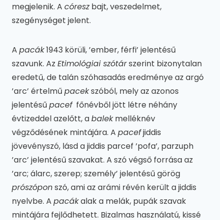
megjelenik. A
córesz
bajt, veszedelmet,
szegénységet jelent.
A
pacák
1943 körüli, ’ember, férfi’ jelentésű
szavunk. Az
Etimológiai szótár
szerint bizonytalan
eredetű, de talán szóhasadás eredménye az argó
’arc’ értelmű
pacek
szóból, mely az azonos
jelentésű
pacef
főnévből jött létre néhány
évtizeddel azelőtt, a
balek
melléknév
végződésének mintájára. A
pacef
jiddis
jövevényszó, lásd a jiddis parcef ’pofa’, parzuph
’arc’ jelentésű szavakat. A szó végső forrása az
’arc; álarc, szerep; személy’ jelentésű görög
prószópon
szó, ami az arámi révén került a jiddis
nyelvbe. A
pacák
alak a melák, pupák szavak
mintájára fejlődhetett. Bizalmas használatú, kissé