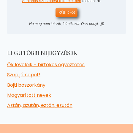
Általános szerződési feltételekben
foglaltakat.
KÜLDÉS
Ha meg nem tetszik, leiratkozol. Oszt ennyi. :)))
LEGUTÓBBI BEJEGYZÉSEK
Ők leveleik – birtokos egyeztetés
Szép jó napot!
Böjti boszorkány
Magyarított nevek
Aztán, azután, eztán, ezután