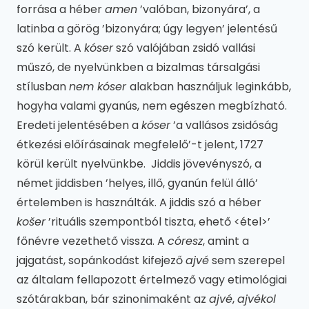
forrása a héber
amen
’valóban, bizonyára’, a
latinba a görög ’bizonyára; úgy legyen’ jelentésű
szó került. A
kóser
szó valójában zsidó vallási
műszó, de nyelvünkben a bizalmas társalgási
stílusban
nem kóser
alakban használjuk leginkább,
hogyha valami gyanús, nem egészen megbízható.
Eredeti jelentésében a
kóser
’a vallásos zsidóság
étkezési előírásainak megfelelő’-t jelent, 1727
körül került nyelvünkbe. Jiddis jövevényszó, a
német jiddisben ’helyes, illő, gyanún felül álló’
értelemben is használták. A jiddis szó a héber
košer
’rituális szempontból tiszta, ehető <étel>’
főnévre vezethető vissza. A
córesz
, amint a
jajgatást, sopánkodást kifejező
ajvé
sem szerepel
az általam fellapozott értelmező vagy etimológiai
szótárakban, bár szinonimaként az
ajvé
,
ajvékol