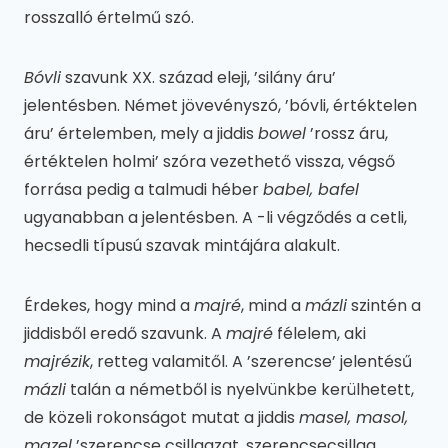
rosszalló értelmű szó.
Bóvli
szavunk XX. század eleji, ’silány áru’
jelentésben. Német jövevényszó, ’bóvli, értéktelen
áru’ értelemben, mely a jiddis
bowel
’rossz áru,
értéktelen holmi’ szóra vezethető vissza, végső
forrása pedig a talmudi héber
babel, bafel
ugyanabban a jelentésben. A -li végződés a cetli,
hecsedli típusú szavak mintájára alakult.
Érdekes, hogy mind a
majré
, mind a
mázli
szintén a
jiddisből eredő szavunk. A
majré
félelem, aki
majrézik
, retteg valamitől. A ’szerencse’ jelentésű
mázli
talán a németből is nyelvünkbe kerülhetett,
de közeli rokonságot mutat a jiddis
masel, masol,
mazel
’szerencse csillagzat, szerencsecsillag