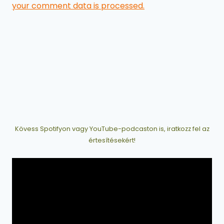
your comment data is processed.
Kövess Spotifyon vagy YouTube-podcaston is, iratkozz fel az
értesítésekért!