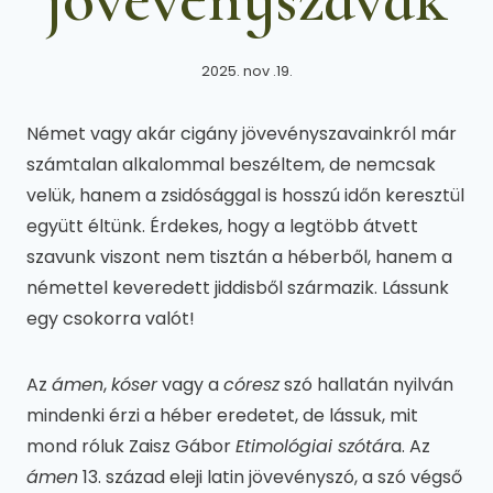
2025. nov .19.
Német vagy akár cigány jövevényszavainkról már
számtalan alkalommal beszéltem, de nemcsak
velük, hanem a zsidósággal is hosszú időn keresztül
együtt éltünk. Érdekes, hogy a legtöbb átvett
szavunk viszont nem tisztán a héberből, hanem a
némettel keveredett jiddisből származik. Lássunk
egy csokorra valót!
Az
ámen
,
kóser
vagy a
córesz
szó hallatán nyilván
mindenki érzi a héber eredetet, de lássuk, mit
mond róluk Zaisz Gábor
Etimológiai szótár
a. Az
ámen
13. század eleji latin jövevényszó, a szó végső