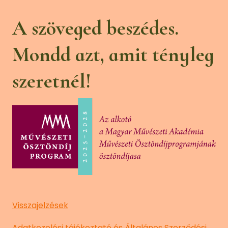
A szöveged beszédes.
Mondd azt, amit tényleg
szeretnél!
Visszajelzések
Adatkezelési tájékoztató és Általános Szerződési