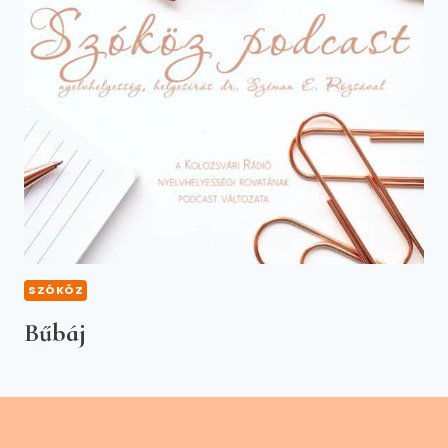
SZÓKÖZ
Bűbáj