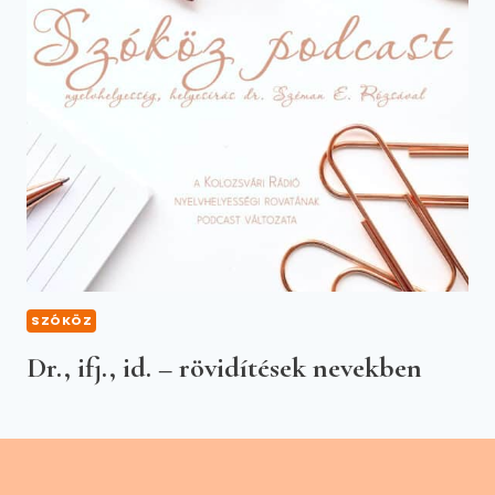
SZÓKÖZ
Dr., ifj., id. – rövidítések nevekben