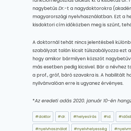
funkciómegoszlás alakult ki: a kisbetűs
dr.
r
nagybetűs
Dr.
-t a nagydoktorokra (akadémi
magyarországi nyelvhasználatban. Ezt a hel
kisdoktori cím időközben meg is szűnt, tehá
A doktornál tehát nincs jelentésbeli különb
szabályzat talán kicsit túlszabályozza ezt
hogy amikor bármilyen közszót nagybetűvel 
más esetben pedig kicsivel. Bár a névhez t
a prof., gróf, báró szavakra is. A habilitált
nyilvánvalóan erre is ugyanez érvényes.
*
Az eredeti adás 2020. január 10-én hangz
Post
#
doktor
#
dr.
#
helyesírás
#
id.
#
idős
Tags:
#
nyelvhasználat
#
nyelvhelyesség
#
nyelvm