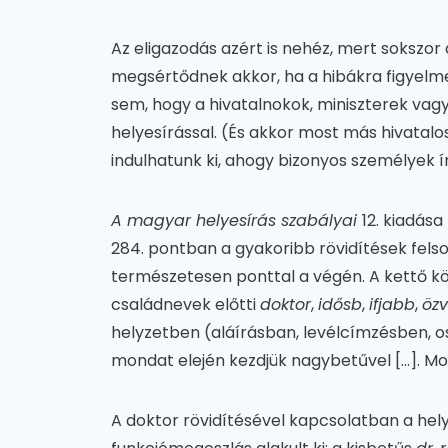
Az eligazodás azért is nehéz, mert sokszor 
megsértődnek akkor, ha a hibákra figyelm
sem, hogy a hivatalnokok, miniszterek va
helyesírással. (És akkor most más hivatalo
indulhatunk ki, ahogy bizonyos személyek ír
A magyar helyesírás szabályai
12. kiadása
284. pontban a gyakoribb rövidítések felsoro
természetesen ponttal a végén. A kettő közö
családnevek előtti
doktor
,
idősb
,
ifjabb
,
öz
helyzetben (aláírásban, levélcímzésben, o
mondat elején kezdjük nagybetűvel […]. Mo
A doktor rövidítésével kapcsolatban a hely