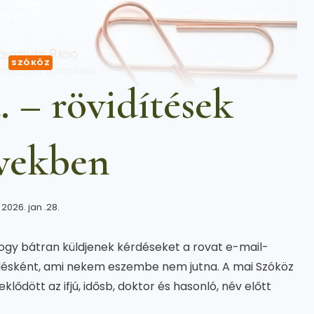
SZÓKÖZ
id. – rövidítések
vekben
2026. jan .28.
ogy bátran küldjenek kérdéseket a rovat e-mail-
rdésként, ami nekem eszembe nem jutna. A mai Szóköz
klődött az ifjú, idősb, doktor és hasonló, név előtt