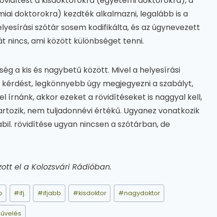
övidítést a kisdoktorokra (egyetemi doktorokra), a
ai doktorokra) kezdték alkalmazni, legalább is a
yesírási szótár sosem kodifikálta, és az úgynevezett
t nincs, ami között különbséget tenni.
ség a kis és nagybetű között. Mivel a helyesírási
 a kérdést, legkönnyebb úgy megjegyezni a szabályt,
írnánk, akkor ezeket a rövidítéseket is naggyal kell,
artozik, nem tuljadonnévi értékű. Ugyanez vonatkozik
 habil. rövidítése ugyan nincsen a szótárban, de
ott el a Kolozsvári Rádióban.
b
#
ifj.
#
ifjabb
#
kisdoktor
#
nagydoktor
űvelés