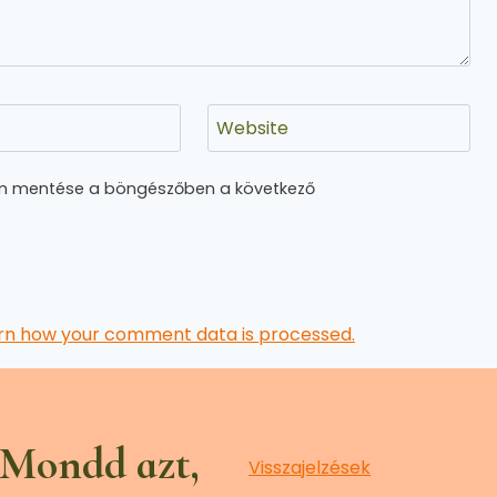
Website
m mentése a böngészőben a következő
rn how your comment data is processed.
 Mondd azt,
Visszajelzések