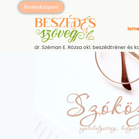
Skip
Élményközpont
to
content
Isme
dr. Széman E. Rózsa okl. beszédtréner és k