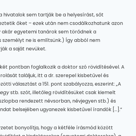
a hivatalok sem tartják be a helyesírást, sőt
eztetik őket – ezek után nem csodálkozhatunk azon
gy akár egyetemi tanárok sem törődnek a
s személyt ne is említsünk.) Így abból nem
ják a saját nevüket.
 két pontban foglalkozik a doktor szó rövidítésével. A
lását találjuk, itt a dr. szerepel kisbetűvel és
tti választást a 151. pont szabályozza, eszerint: „A
vegy
stb. szót, illetőleg rövidítésüket csak kiemelt
szlopba rendezett névsorban, névjegyen stb.) és
ndat belsejében ugyanezek kisbetűvel írandók […].”
zetet bonyolítja, hogy a kétféle írásmód között