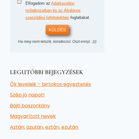
Elfogadom az
Adatkezelési
nyilatkozatban és az Általános
szerződési feltételekben
foglaltakat.
KÜLDÉS
Ha meg nem tetszik, leiratkozol. Oszt ennyi. :)))
LEGUTÓBBI BEJEGYZÉSEK
Ők leveleik – birtokos egyeztetés
Szép jó napot!
Böjti boszorkány
Magyarított nevek
Aztán, azután, eztán, ezután