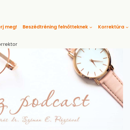
rj meg!
Beszédtréning felnőtteknek
Korrektúra
orrektor