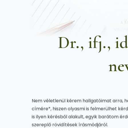
Dr., ifj., 
ne
Nem véletlenül kérem hallgatóimat arra, h
címére*, hiszen olyasmi is felmerülhet ké
is ilyen kérésből alakult, egyik barátom érde
szereplő rövidítések írásmódjáról.