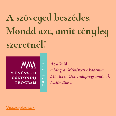
A szöveged beszédes.
Mondd azt, amit tényleg
szeretnél!
Visszajelzések