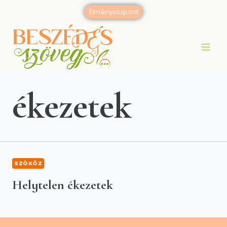
Skip
Élményközpont
to
content
ékezetek
SZÓKÖZ
Helytelen ékezetek