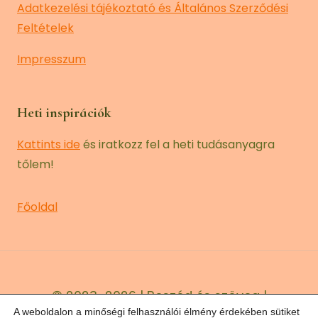
Adatkezelési tájékoztató és Általános Szerződési
Feltételek
Impresszum
Heti inspirációk
Kattints ide
és iratkozz fel a heti tudásanyagra
tőlem!
Főoldal
© 2023–2026 | Beszéd és szöveg |
A weboldalon a minőségi felhasználói élmény érdekében sütiket