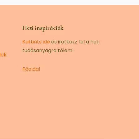
Heti inspirációk
Kattints ide
és iratkozz fel a heti
tudásanyagra tőlem!
lek
Főoldal