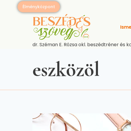
Skip
Élményközpont
to
content
Isme
dr. Széman E. Rózsa okl. beszédtréner és k
eszközöl