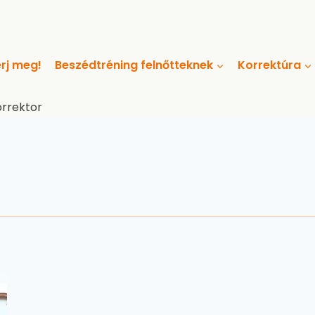
rj meg!
Beszédtréning felnőtteknek
Korrektúra
orrektor