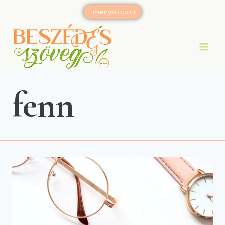
Skip
Élményközpont
to
content
fenn