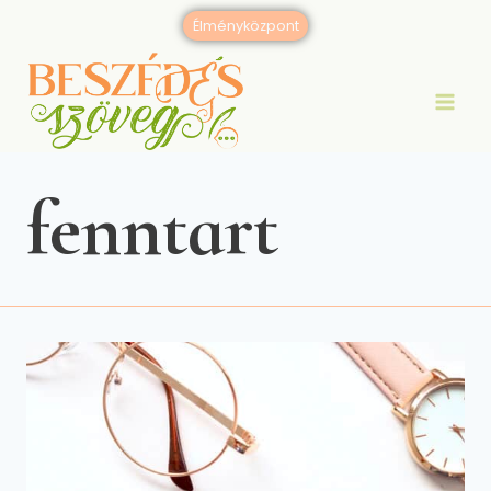
Skip
Élményközpont
to
content
fenntart