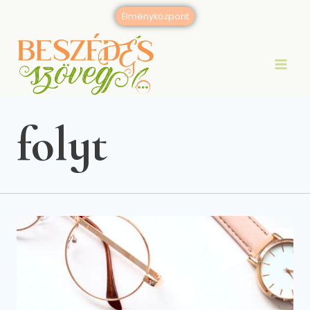
Skip
Élményközpont
to
content
folyt