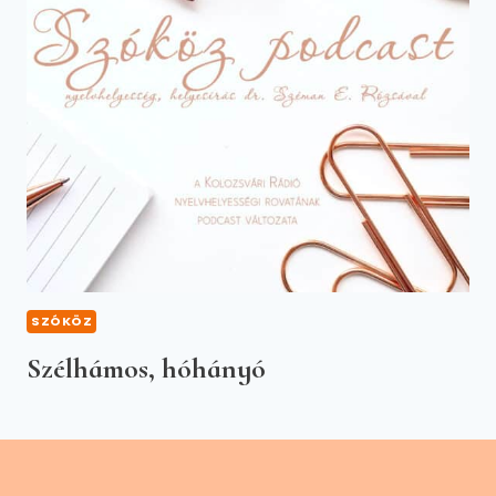
SZÓKÖZ
Szélhámos, hóhányó