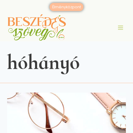
Skip
Élményközpont
to
content
hóhányó