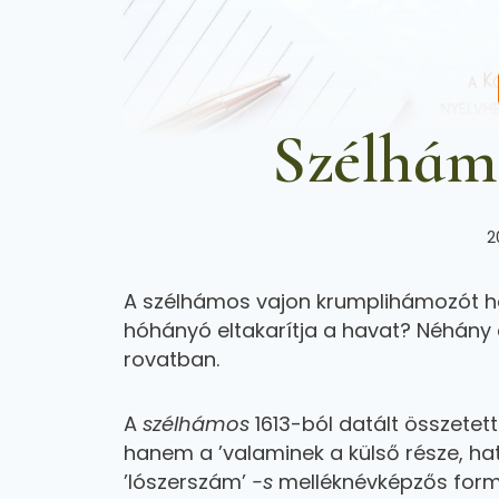
Szélhám
2
A szélhámos vajon krumplihámozót ha
hóhányó eltakarítja a havat? Néhán
rovatban.
A
szélhámos
1613-ból datált összetett
hanem a ’valaminek a külső része, ha
’lószerszám’
-s
melléknévképzős formáj