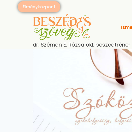
Élményközpont
Isme
dr. Széman E. Rózsa okl. beszédtréner