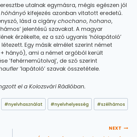
 keresztbe utalnak egymásra, mégis egészen jól
t
hóhányó
kifejezés azonban vitatott eredetű.
ényszó, lásd a cigány
chochano
,
hohano
,
lhámos’ jelentésű szavakat. A magyar
ének érzékelte, ez a szó ugyanis ’hólapátoló’
létezett. Egy másik elmélet szerint német
 + hányó), ami a német argóból került
ése ’fehérneműtolvaj’, de szó szerint
haufler
’lapátoló’ szavak összetétele.
ngzott el a Kolozsvári Rádióban.
#
nyelvhasználat
#
nyelvhelyesség
#
szélhámos
NEXT