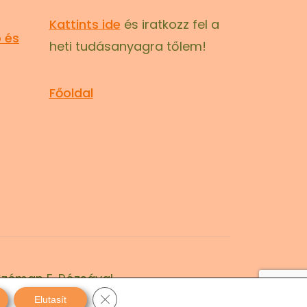
Kattints ide
és iratkozz fel a
 és
heti tudásanyagra tőlem!
Főoldal
Széman E. Rózsával
Close GDPR Cookie Banner
Elutasít