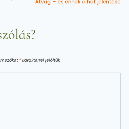
Átvág – és ennek a hat jelentése
zólás?
ő mezőket
*
karakterrel jelöltük