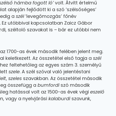
 szélső hámba fogott ló’
volt. Átvitt értelmű
lat alapján fejlődött ki a szó ’szélsőséges’
 pedig a
szél
’levegőmozgás’ főnév
. Ez utóbbival kapcsolatban Zaicz Gábor
di, széltoló szavakat is – bár ez utóbbi nem
 az 1700-as évek második felében jelent meg.
al keletkezett. Az összetétel első tagja a
szél
hez feltehetőleg az egyes szám 3. személyű
lett
szele
. A szél szóval való jelentéstani
elt
,
szeles
szavakban. Az összetétel második
őleg összefügg a
bumfordi
szó második
nűleg hatással volt az 1500-as évek végi
eszelő
n, vagy a nyelvjárási
kalaburdi
szavunk,