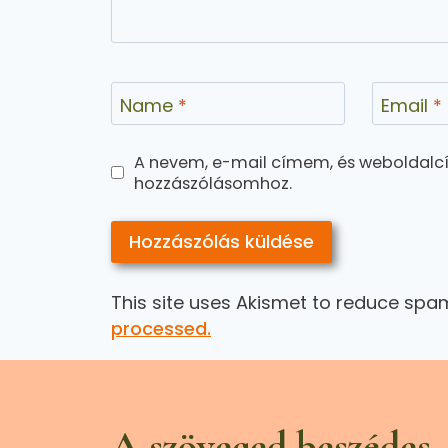
Name
*
Email
*
A nevem, e-mail címem, és weboldal
hozzászólásomhoz.
This site uses Akismet to reduce spa
processed.
A szöveged beszédes.