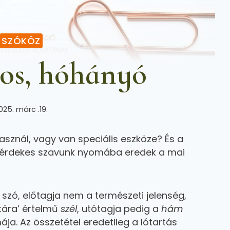
SZÓKÖZ
os, hóhányó
025. márc .19.
sznál, vagy van speciális eszköze? És a
y érdekes szavunk nyomába eredek a mai
 szó, előtagja nem a természeti jelenség,
tára’ értelmű
szél
, utótagja pedig a
hám
a. Az összetétel eredetileg a lótartás