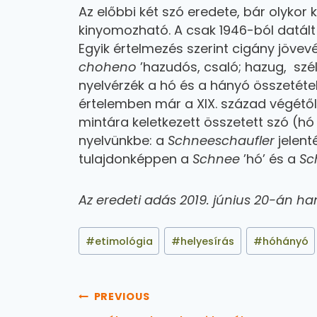
Az előbbi két szó eredete, bár olykor
kinyomozható. A csak 1946-ból datál
Egyik értelmezés szerint cigány jövev
choheno
’hazudós, csaló; hazug, szé
nyelvérzék a hó és a hányó összetétel
értelemben már a XIX. század végétől 
mintára keletkezett összetett szó (hó
nyelvünkbe: a
Schneeschaufler
jelent
tulajdonképpen a
Schnee
’hó’ és a
Sc
Az eredeti adás 2019. június 20-án ha
#
etimológia
#
helyesírás
#
hóhányó
PREVIOUS