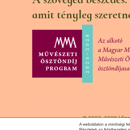
amit tényleg szeretn
© 2023–2026 | Bes
A weboldalon a minőségi fe
Részletek az
Adatkezelési n