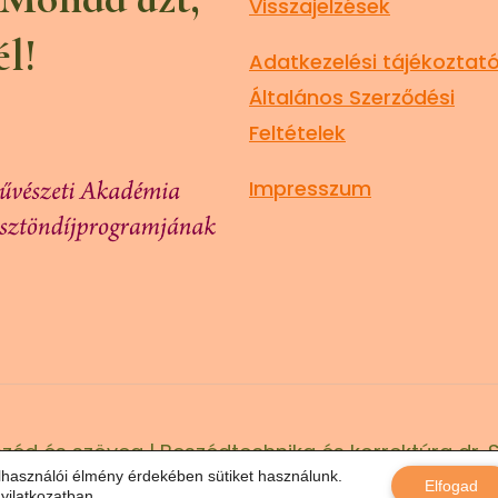
Visszajelzések
él!
Adatkezelési tájékoztató
Általános Szerződési
Feltételek
Impresszum
zéd és szöveg | Beszédtechnika és korrektúra dr. 
lhasználói élmény érdekében sütiket használunk.
Elfogad
yilatkozat
ban.