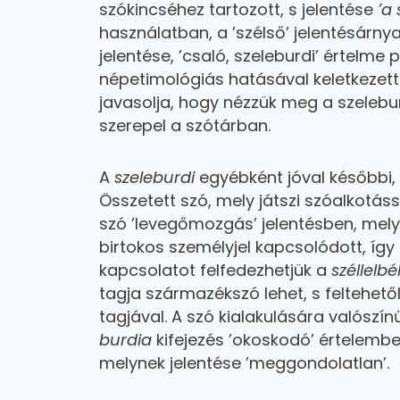
szókincséhez tartozott, s jelentése
’a
használatban, a ’szélső’ jelentésárnya
jelentése, ’csaló, szeleburdi’ értelme
népetimológiás hatásával keletkezett
javasolja, hogy nézzük meg a szelebur
szerepel a szótárban.
A
szeleburdi
egyébként jóval későbbi,
Összetett szó, mely játszi szóalkotáss
szó ’levegőmozgás’ jelentésben, mely
birtokos személyjel kapcsolódott, így 
kapcsolatot felfedezhetjük a
széllelbél
tagja származékszó lehet, s feltehet
tagjával. A szó kialakulására valószí
burdia
kifejezés ’okoskodó’ értelembe
melynek jelentése ’meggondolatlan’.