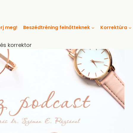
rj meg!
Beszédtréning felnőtteknek
Korrektúra
 és korrektor