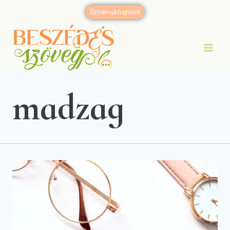
Skip
Élményközpont
to
content
madzag