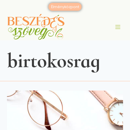
Skip
Élményközpont
to
content
birtokosrag