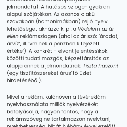
jelmondata). A hatásos szlogen gyakran
alapul szójátékon. Az azonos alakú
szavakban (homonimákban) rejlő nyelvi
lehetőséget aknázza ki pl. a
Védelem az ár
ellen
reklámszlogen (ahol az ár szó: ’áradat,
árvíz’, ill. ’vminek a pénzben kifejezett
értéke’). A konkrét – elvont jelentéssíkok
közötti tudati mozgás, képzettársítás az
alapja ennek a jelmondatnak:
Tiszta haszon!
(egy tisztítószereket árusító üzlet
hirdetéséből).
Mivel a reklám, különösen a tévéreklám
nyelvhasználata milliók nyelvérzékét
befolyásolja, nagyon fontos, hogy a
reklámszöveg ne tartalmazzon nyelvtani,
nyelvhelyességi hibát. Néhány évvel ezelőtt