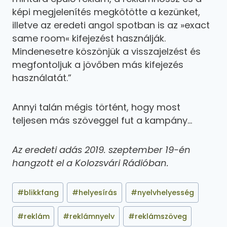
képi megjelenítés megkötötte a kezünket,
illetve az eredeti angol spotban is az »exact
same room« kifejezést használják.
Mindenesetre köszönjük a visszajelzést és
megfontoljuk a jövőben más kifejezés
használatát.”
Annyi talán mégis történt, hogy most
teljesen más szöveggel fut a kampány…
Az eredeti adás 2019. szeptember 19-én
hangzott el a Kolozsvári Rádióban.
#
blikkfang
#
helyesírás
#
nyelvhelyesség
#
reklám
#
reklámnyelv
#
reklámszöveg