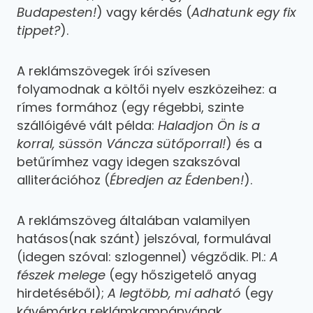
Budapesten!
) vagy kérdés (
Adhatunk egy fix
tippet?
).
A reklámszövegek írói szívesen
folyamodnak a költői nyelv eszközeihez: a
rímes formához (egy régebbi, szinte
szállóigévé vált példa:
Haladjon Ön is a
korral, süssön Váncza sütőporral!
) és a
betűrímhez vagy idegen szakszóval
alliterációhoz (
Ébredjen az Édenben!
).
A reklámszöveg általában valamilyen
hatásos(nak szánt) jelszóval, formulával
(idegen szóval: szlogennel) végződik. Pl.:
A
fészek melege
(egy hőszigetelő anyag
hirdetéséből);
A legtöbb, mi adható
(egy
kávémárka reklámkampányának