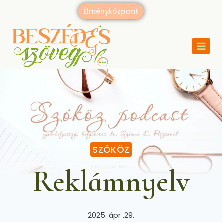
Élményközpont
SZÓKÖZ
Reklámnyelv
2025. ápr .29.