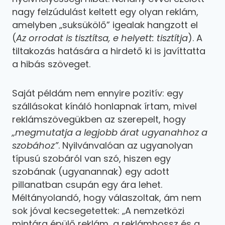
nagy felzúdulást keltett egy olyan reklám,
amelyben „suksükölő” igealak hangzott el
(
Az orrodat is tisztítsa, e helyett: tisztítja
). A
tiltakozás hatására a hirdető ki is javíttatta
a hibás szöveget.
Saját példám nem ennyire pozitív: egy
szállásokat kínáló honlapnak írtam, mivel
reklámszövegükben az szerepelt, hogy
„megmutatja a legjobb árat ugyanahhoz a
szobához”
. Nyilvánvalóan az ugyanolyan
típusú szobáról van szó, hiszen egy
szobának (ugyanannak) egy adott
pillanatban csupán egy ára lehet.
Méltányolandó, hogy válaszoltak, ám nem
sok jóval kecsegetettek: „A nemzetközi
mintára épülő reklám, a reklámhossz és a