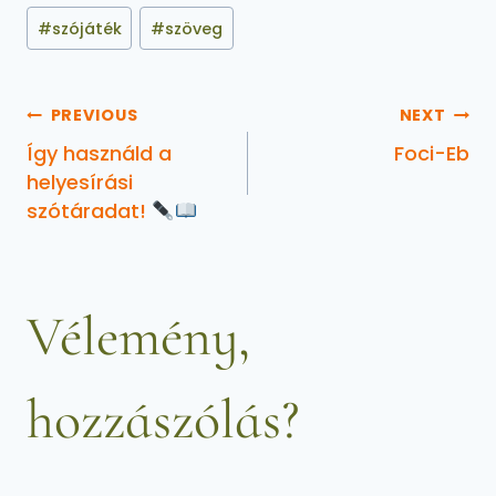
#
szójáték
#
szöveg
PREVIOUS
NEXT
Így használd a
Foci-Eb
helyesírási
szótáradat!
Vélemény,
hozzászólás?