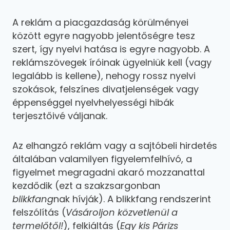
A reklám a piacgazdaság körülményei
között egyre nagyobb jelentőségre tesz
szert, így nyelvi hatása is egyre nagyobb. A
reklámszövegek íróinak ügyelniük kell (vagy
legalább is kellene), nehogy rossz nyelvi
szokások, felszínes divatjelenségek vagy
éppenséggel nyelvhelyességi hibák
terjesztőivé váljanak.
Az elhangzó reklám vagy a sajtóbeli hirdetés
általában valamilyen figyelemfelhívó, a
figyelmet megragadni akaró mozzanattal
kezdődik (ezt a szakzsargonban
blikkfang
nak hívják). A blikkfang rendszerint
felszólítás (
Vásároljon közvetlenül a
termelőtől!
), felkiáltás (
Egy kis Párizs