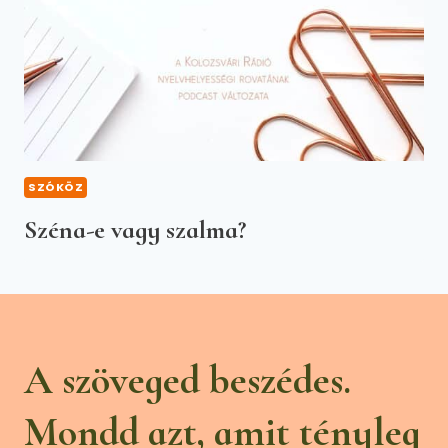
SZÓKÖZ
Széna-e vagy szalma?
A szöveged beszédes.
Mondd azt, amit tényleg