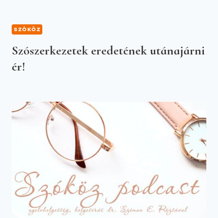
SZÓKÖZ
Szószerkezetek eredetének utánajárni
ér!