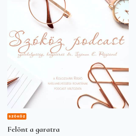
SZÓKÖZ
Felönt a garatra