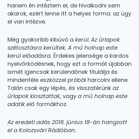
hanem én intéztem el, de hivalkodni sem
akarok, ezért lenne itt a helyes forma: az ügy
el van intézve.
Még gyakoribb kibúvó a
kerül
.
Az űrlapok
szétosztásra kerültek. A mű holnap este
kerül előadásra.
Érdekes jelensége a kardos
nyelvőrködésnek, hogy ezt a formát újabban
ismét igencsak kerülendőnek titulálja és
mindenféle eszközzel próbál harcolni ellene.
Talán csak egy lépés, és visszatérünk
az
űrlapok kiosztattak
, vagy
a mű holnap este
adatik elő
formákhoz.
Az eredeti adás 2018. június 18-án hangzott
el a Kolozsvári Rádióban.