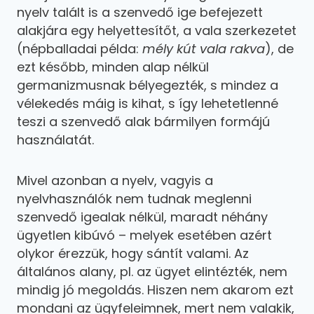
nyelv talált is a szenvedő ige befejezett
alakjára egy helyettesítőt, a vala szerkezetet
(népballadai példa:
mély kút vala rakva
), de
ezt később, minden alap nélkül
germanizmusnak bélyegezték, s mindez a
vélekedés máig is kihat, s így lehetetlenné
teszi a szenvedő alak bármilyen formájú
használatát.
Mivel azonban a nyelv, vagyis a
nyelvhasználók nem tudnak meglenni
szenvedő igealak nélkül, maradt néhány
ügyetlen kibúvó – melyek esetében azért
olykor érezzük, hogy sántít valami. Az
általános alany, pl. az ügyet elintézték, nem
mindig jó megoldás. Hiszen nem akarom ezt
mondani az ügyfeleimnek, mert nem valakik,