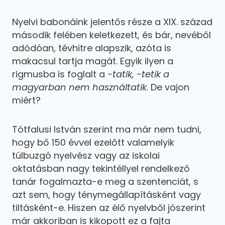
Nyelvi babonáink jelentős része a XIX. század
második felében keletkezett, és bár, nevéből
adódóan, tévhitre alapszik, azóta is
makacsul tartja magát. Egyik ilyen a
rigmusba is foglalt a
-tatik, -tetik a
magyarban nem használtatik
. De vajon
miért?
Tótfalusi István szerint ma már nem tudni,
hogy bő 150 évvel ezelőtt valamelyik
túlbuzgó nyelvész vagy az iskolai
oktatásban nagy tekintéllyel rendelkező
tanár fogalmazta-e meg a szentenciát, s
azt sem, hogy ténymegállapításként vagy
tiltásként-e. Hiszen az élő nyelvből jószerint
már akkoriban is kikopott ez a fajta