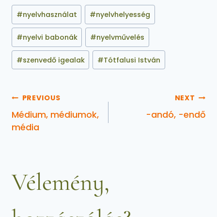
#
nyelvhasználat
#
nyelvhelyesség
#
nyelvi babonák
#
nyelvművelés
#
szenvedő igealak
#
Tótfalusi István
PREVIOUS
NEXT
Médium, médiumok,
-andó, -endő
média
Vélemény,