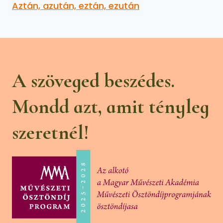
Aztán, azután, eztán, ezután
A szöveged beszédes.
Mondd azt, amit tényleg
szeretnél!