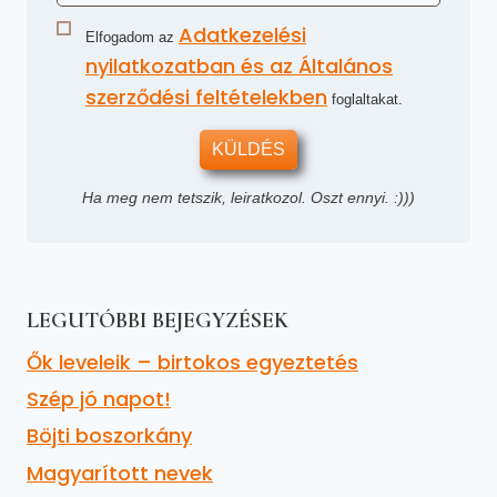
Adatkezelési
Elfogadom az
nyilatkozatban és az Általános
szerződési feltételekben
foglaltakat.
KÜLDÉS
Ha meg nem tetszik, leiratkozol. Oszt ennyi. :)))
LEGUTÓBBI BEJEGYZÉSEK
Ők leveleik – birtokos egyeztetés
Szép jó napot!
Böjti boszorkány
Magyarított nevek