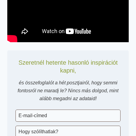
Szeretnél hetente hasonló inspirációt
kapni,
és összefoglalót a hét posztjairól, hogy semmi
fontosról ne maradj le? Nincs más dolgod, mint
alább megadni az adataid!