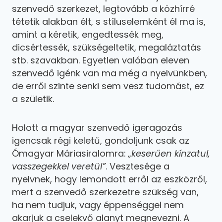
szenvedő szerkezet, legtovább a közhírré
tétetik alakban élt, s stíluselemként él ma is,
amint a kéretik, engedtessék meg,
dicsértessék, szükségeltetik, megaláztatás
stb. szavakban. Egyetlen valóban eleven
szenvedő igénk van ma még a nyelvünkben,
de erről szinte senki sem vesz tudomást, ez
a születik.
Holott a magyar szenvedő igeragozás
igencsak régi keletű, gondoljunk csak az
Ómagyar Máriasiralomra:
„keserűen kínzatul,
vasszegekkel veretül”
. Vesztesége a
nyelvnek, hogy lemondott erről az eszközről,
mert a szenvedő szerkezetre szükség van,
ha nem tudjuk, vagy éppenséggel nem
akarjuk a cselekvő alanyt megnevezni. A