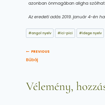
azonban önmagában aligha szólhat
Az eredeti adás 2019. január 4-én ha
#
angol nyelv
#
ici-pici
#
idege nyelv
PREVIOUS
Bűbáj
Vélemény, hozzás