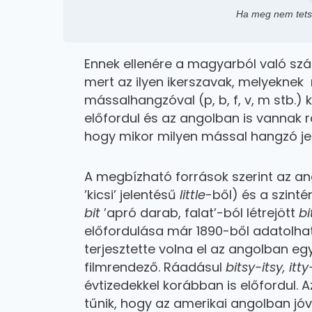
Ha meg nem tetszi
Ennek ellenére a magyarból való sz
mert az ilyen ikerszavak, melyeknek
mássalhangzóval (p, b, f, v, m stb.)
előfordul és az angolban is vannak 
hogy mikor milyen mással hangzó jel
A megbízható források szerint az a
’kicsi’ jelentésű
little
-ből) és a szinté
bit
’apró darab, falat’-ból létrejött
bit
előfordulása már 1890-ből adatolható
terjesztette volna el az angolban 
filmrendező. Ráadásul
bitsy-itsy, itt
évtizedekkel korábban is előfordul.
tűnik, hogy az amerikai angolban jóv