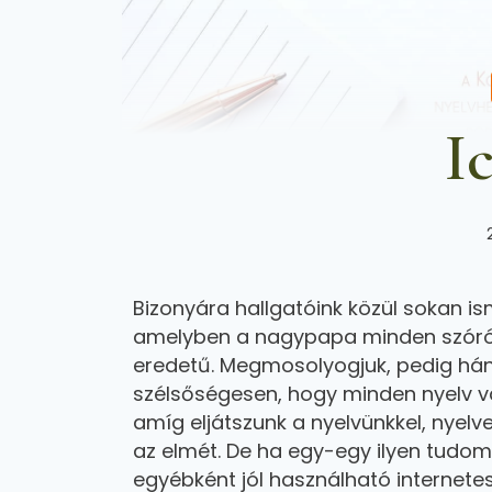
Ic
Bizonyára hallgatóink közül sokan is
amelyben a nagypapa minden szóról 
eredetű. Megmosolyogjuk, pedig hány
szélsőségesen, hogy minden nyelv va
amíg eljátszunk a nyelvünkkel, nyelve
az elmét. De ha egy-egy ilyen tudo
egyébként jól használható internete