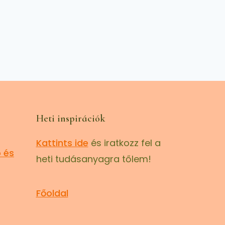
Heti inspirációk
Kattints ide
és iratkozz fel a
 és
heti tudásanyagra tőlem!
Főoldal