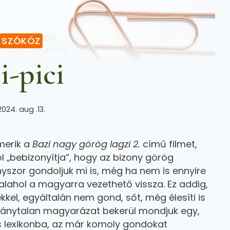
SZÓKÖZ
i-pici
2024. aug .13.
merik a
Bazi nagy görög lagzi 2.
című filmet,
„bebizonyítja”, hogy az bizony görög
szor gondoljuk mi is, még ha nem is ennyire
lahol a magyarra vezethető vissza. Ez addig,
kkel, egyáltalán nem gond, sőt, még élesíti is
mánytalan magyarázat bekerül mondjuk egy,
s lexikonba, az már komoly gondokat