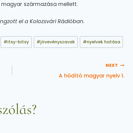
 magyar származása mellett.
ngzott el a Kolozsvári Rádióban.
#
itsy-bitsy
#
jövevényszavak
#
nyelvek hatása
NEXT
A hódító magyar nyelv 1.
zólás?