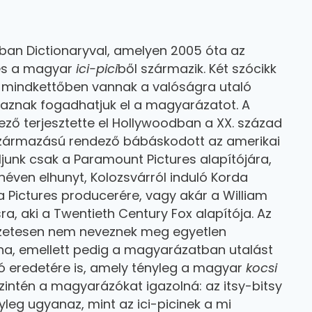
rban Dictionaryval, amelyen 2005 óta az
és a magyar
ici-pici
ből származik. Két szócikk
 s mindkettőben vannak a valóságra utaló
gaznak fogadhatjuk el a magyarázatot. A
ező terjesztette el Hollywoodban a XX. század
 származású rendező bábáskodott az amerikai
ljunk csak a Paramount Pictures alapítójára,
 néven elhunyt, Kolozsvárról induló Korda
 Pictures producerére, vagy akár a William
ra, aki a Twentieth Century Fox alapítója. Az
észetesen nem neveznek meg egyetlen
olna, emellett pedig a magyarázatban utalást
ó eredetére is, amely tényleg a magyar
kocsi
zintén a magyarázókat igazolná: az itsy-bitsy
leg ugyanaz, mint az ici-picinek a mi