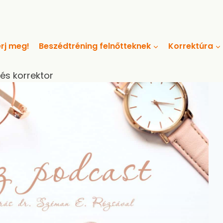
rj meg!
Beszédtréning felnőtteknek
Korrektúra
 és korrektor