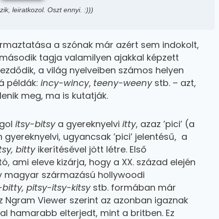
k, leiratkozol. Oszt ennyi. :)))
ármaztatása a szónak már azért sem indokolt,
 második tagja valamilyen ajakkal képzett
 kezdődik, a világ nyelveiben számos helyen
rá példák:
incy-wincy
,
teeny-weeny
stb. – azt,
enik meg, ma is kutatják.
ngol
itsy-bitsy
a gyereknyelvi
itty
, azaz ’pici’ (a
n gyereknyelvi, ugyancsak ’pici’ jelentésű, a
sy, bitty
ikerítésével jött létre. Első
, ami eleve kizárja, hogy a XX. század elején
egy magyar származású hollywoodi
y-bitty, pitsy-itsy-kitsy
stb. formában már
 Az Ngram Viewer szerint az azonban igaznak
al hamarabb elterjedt, mint a britben. Ez