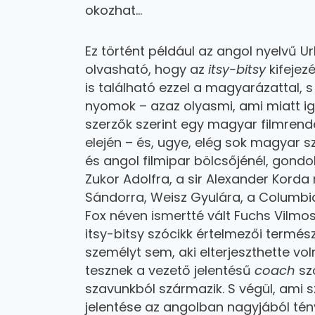
okozhat…
Ez történt például az angol nyelvű U
olvasható, hogy az
itsy-bitsy
kifejez
is található ezzel a magyarázattal,
nyomok – azaz olyasmi, ami miatt i
szerzők szerint egy magyar filmrend
elején – és, ugye, elég sok magyar
és angol filmipar bölcsőjénél, gondo
Zukor Adolfra, a sir Alexander Korda
Sándorra, Weisz Gyulára, a Columbia
Fox néven ismertté vált Fuchs Vilmos
itsy-bitsy szócikk értelmezői term
személyt sem, aki elterjeszthette v
tesznek a vezető jelentésű
coach
sz
szavunkból származik. S végül, ami s
jelentése az angolban nagyjából tény