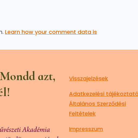
m.
Learn how your comment data is
 Mondd azt,
Visszajelzések
él!
Adatkezelési tájékoztató
Általános Szerződési
Feltételek
Impresszum