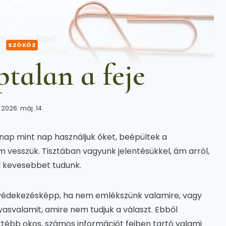
SZÓKÖZ
talan a feje
2026. máj .14.
n nap mint nap használjuk őket, beépültek a
 vesszük. Tisztában vagyunk jelentésükkel, ám arról,
al kevesebbet tudunk.
védekezésképp, ha nem emlékszünk valamire, vagy
yasvalamit, amire nem tudjuk a választ. Ebből
ettébb okos, számos információt fejben tartó valami