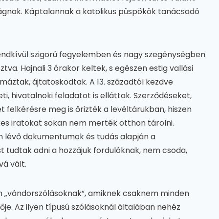
óságnak. Káptalannak a katolikus püspökök tanácsadó
rendkívül szigorú fegyelemben és nagy szegénységben
tva. Hajnali 3 órakor keltek, s egészen estig vallási
máztak, ájtatoskodtak. A 13. századtól kezdve
, hivatalnoki feladatot is elláttak. Szerződéseket,
t felkérésre meg is őrizték a levéltárukban, hiszen
kes iratokat sokan nem merték otthon tárolni.
n lévő dokumentumok és tudás alapján a
st tudtak adni a hozzájuk fordulóknak, nem csoda,
á vált.
n „vándorszólásoknak”, amiknek csaknem minden
e. Az ilyen típusú szólásoknál általában nehéz