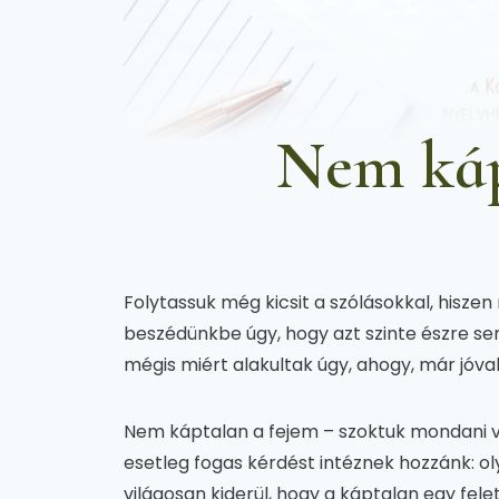
Nem káp
Folytassuk még kicsit a szólásokkal, hisze
beszédünkbe úgy, hogy azt szinte észre sem
mégis miért alakultak úgy, ahogy, már jóv
Nem káptalan a fejem – szoktuk mondani 
esetleg fogas kérdést intéznek hozzánk: ol
világosan kiderül, hogy a káptalan egy fel