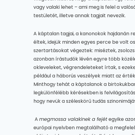
vagy valaki lehet – ami meg is felel a val
testületét, illetve annak tagjait nevezik.
A káptalan tagjai, a kanonokok hajdanán 
éltek, idejük minden egyes perce be volt osz
szertartásokat végeztek: miséztek, zsolozs
azonban írástudók lévén egyre több közéleti
okleveleket, végrendeleteket írtak, s ezeke
például a háborús veszélyek miatt az érté
Minthogy tehát a káptalanok a birtokukba
legkülönfélébb kérésekben is felvilágosítá
hogy nevük a széleskörű tudás szinonimájáv
A
megmossa valakinek a fejét
egyike azo
európai nyelvben megtalálható a megfelelőj