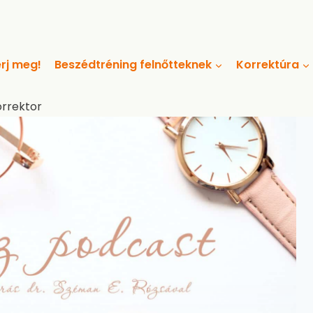
rj meg!
Beszédtréning felnőtteknek
Korrektúra
orrektor