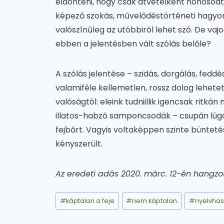
eldönteni, hogy csak átvételként honosodt
képező szokás, művelődéstörténeti hagyom
valószínűleg az utóbbiról lehet szó. De vaj
ebben a jelentésben vált szólás belőle?
A szólás jelentése – szidás, dorgálás, fedd
valamiféle kellemetlen, rossz dolog lehetett,
valóságtól: eleink tudniillik igencsak ritká
illatos-habzó samponcsodák – csupán lúgos 
fejbőrt. Vagyis voltaképpen szinte büntetés
kényszerült.
Az eredeti adás 2020. márc. 12-én hangzot
Post
#
káptalan a feje
#
nem káptalan
#
nyelvhas
Tags: