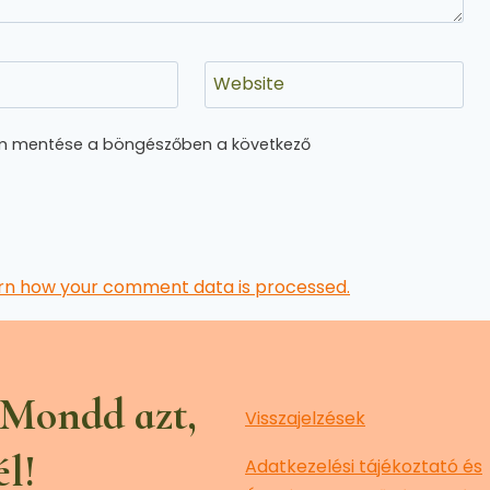
Website
m mentése a böngészőben a következő
rn how your comment data is processed.
 Mondd azt,
Visszajelzések
él!
Adatkezelési tájékoztató és