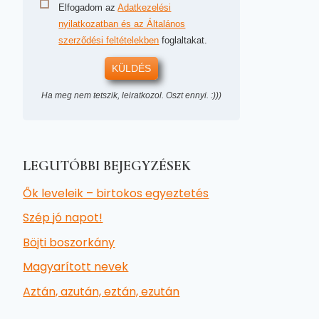
Elfogadom az
Adatkezelési
nyilatkozatban és az Általános
szerződési feltételekben
foglaltakat.
KÜLDÉS
Ha meg nem tetszik, leiratkozol. Oszt ennyi. :)))
LEGUTÓBBI BEJEGYZÉSEK
Ők leveleik – birtokos egyeztetés
Szép jó napot!
Böjti boszorkány
Magyarított nevek
Aztán, azután, eztán, ezután