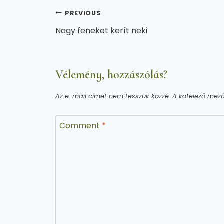
Bejegyzés
PREVIOUS
Nagy feneket kerít neki
navigáció
Vélemény, hozzászólás?
Az e-mail címet nem tesszük közzé.
A kötelező mez
Comment
*