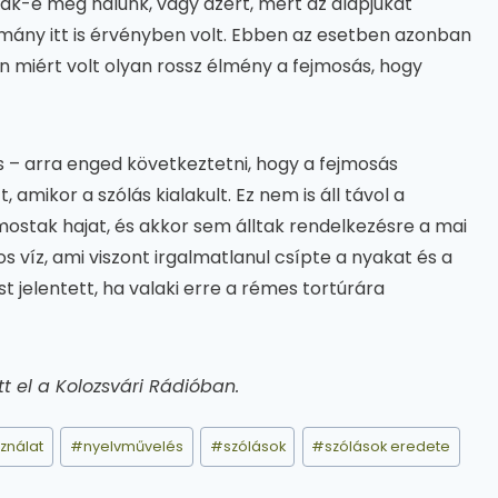
ak-e meg nálunk, vagy azért, mert az alapjukat
ány itt is érvényben volt. Ebben az esetben azonban
on miért volt olyan rossz élmény a fejmosás, hogy
és – arra enged következtetni, hogy a fejmosás
 amikor a szólás kialakult. Ez nem is áll távol a
n mostak hajat, és akkor sem álltak rendelkezésre a mai
víz, ami viszont irgalmatlanul csípte a nyakat és a
t jelentett, ha valaki erre a rémes tortúrára
t el a Kolozsvári Rádióban.
ználat
#
nyelvművelés
#
szólások
#
szólások eredete