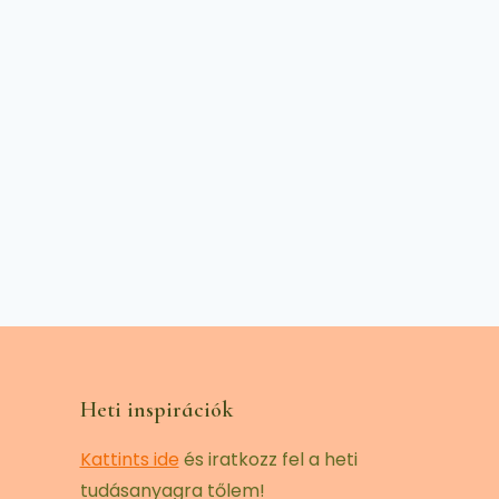
Heti inspirációk
Kattints ide
és iratkozz fel a heti
tudásanyagra tőlem!