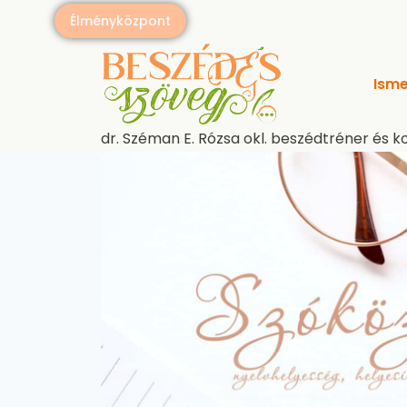
Skip
Élményközpont
to
content
Isme
dr. Széman E. Rózsa okl. beszédtréner és k