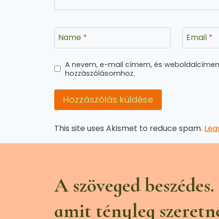
Name
*
Email
*
A nevem, e-mail címem, és weboldalcíme
hozzászólásomhoz.
This site uses Akismet to reduce spam.
Lea
A szöveged beszédes.
amit tényleg szeretn