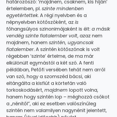
határozószó: ’majdnem, csaknem, kis híján’
értelemben, pl.
szinte mindenben
egyetértettek
. A régi nyelvben és a
népnyelvben kötőszóként, az
is
főhangsúlyos szinonimájaként is élt:
a másik
vendég szinte fiatalember
volt
, azaz nem
majdnem, hanem
szintén, ugyancsak
fiatalember
. A szintén kötőszónak is volt
régebben ’szinte’ értelme, de ma már
elkülönült egymástól a két szó. A fenti
példában, Petőfi versében tehát nem arról
van szó, hogy a szomszéd bácsi, aki
eltángálta a kisfiút a körtefán való
torkoskodásért,
majdnem
lopott volna,
hanem hogy szintén lop – méghozzá csókot
a „nénitől”, aki ez esetben valószínűleg
szintén nem valamilyen nagynénit jelentett,