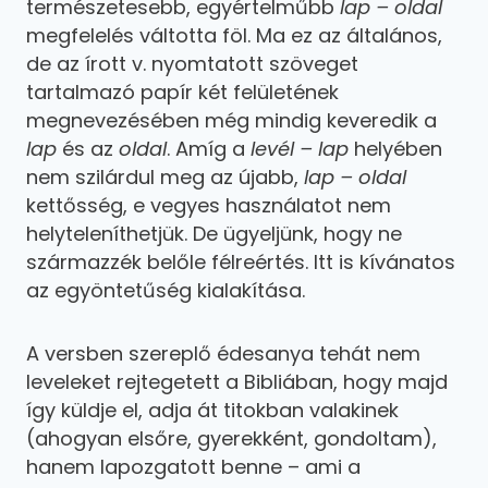
természetesebb, egyértelműbb
lap – oldal
megfelelés váltotta föl. Ma ez az általános,
de az írott v. nyomtatott szöveget
tartalmazó papír két felületének
megnevezésében még mindig keveredik a
lap
és az
oldal
. Amíg a
levél – lap
helyében
nem szilárdul meg az újabb,
lap – oldal
kettősség, e vegyes használatot nem
helyteleníthetjük. De ügyeljünk, hogy ne
származzék belőle félreértés. Itt is kívánatos
az egyöntetűség kialakítása.
A versben szereplő édesanya tehát nem
leveleket rejtegetett a Bibliában, hogy majd
így küldje el, adja át titokban valakinek
(ahogyan elsőre, gyerekként, gondoltam),
hanem lapozgatott benne – ami a