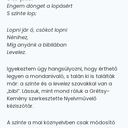
Engem dönget a lopásért
S szinte lop;
Lopni jár ő, csókot lopni
Nénihez,
Míg anyánk a bibliában
Levelez.
Igyekeztem úgy hangsúlyozni, hogy érthető
legyen a mondanivaló, s talán ki is találták
már: a
szinte
és a
levelez
szavakkal van a
„bibi”. Lássuk, mint mond róluk a Grétsy–
Kemény szerkesztette Nyelvművelő
kéziszótár.
A
szinte
a mai köznyelvben csak módosító