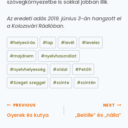
szövegkörnyezetbe is sokkal jobban illik.
Az eredeti adás 2019. június 3-án hangzott el
a Kolozsvári Rádióban.
#
helyesírás
#
lap
#
levél
#
levelez
#
majdnem
#
nyelvhasználat
#
nyelvhelyesség
#
oldal
#
Petőfi
#
Szeget szeggel
#
szinte
#
szintén
PREVIOUS
NEXT
Gyerek és kutya
„Belölle” és „nálla”