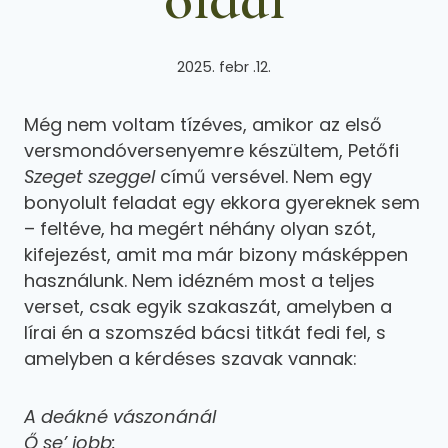
2025. febr .12.
Még nem voltam tízéves, amikor az első
versmondóversenyemre készültem, Petőfi
Szeget szeggel
című versével. Nem egy
bonyolult feladat egy ekkora gyereknek sem
– feltéve, ha megért néhány olyan szót,
kifejezést, amit ma már bizony másképpen
használunk. Nem idézném most a teljes
verset, csak egyik szakaszát, amelyben a
lírai én a szomszéd bácsi titkát fedi fel, s
amelyben a kérdéses szavak vannak:
A deákné vászonánál
Ő se’ jobb: