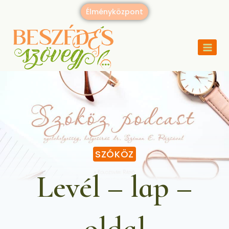
Élményközpont
SZÓKÖZ
Levél – lap –
oldal