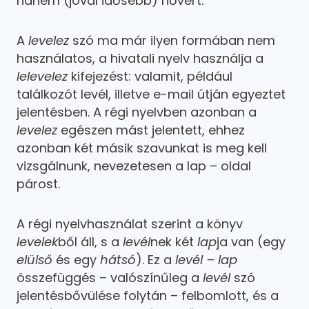
hanem (jóval idősebb) nővért.
A
levelez
szó ma már ilyen formában nem
használatos, a hivatali nyelv használja a
lelevelez
kifejezést: valamit, például
találkozót levél, illetve e-mail útján egyeztet
jelentésben. A régi nyelvben azonban a
levelez
egészen mást jelentett, ehhez
azonban két másik szavunkat is meg kell
vizsgálnunk, nevezetesen a lap – oldal
párost.
A régi nyelvhasználat szerint a könyv
levelek
ből áll, s a
levél
nek két
lap
ja van (egy
elülső
és egy
hátsó
). Ez a
levél – lap
összefüggés – valószínűleg a
levél
szó
jelentésbővülése folytán – felbomlott, és a