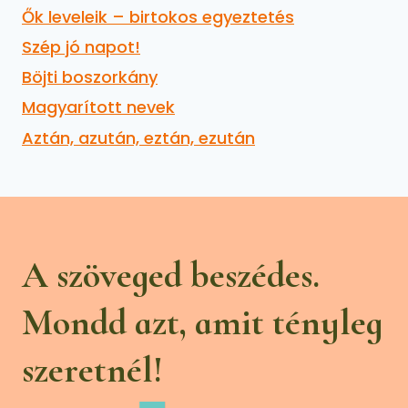
Ők leveleik – birtokos egyeztetés
Szép jó napot!
Böjti boszorkány
Magyarított nevek
Aztán, azután, eztán, ezután
A szöveged beszédes.
Mondd azt, amit tényleg
szeretnél!