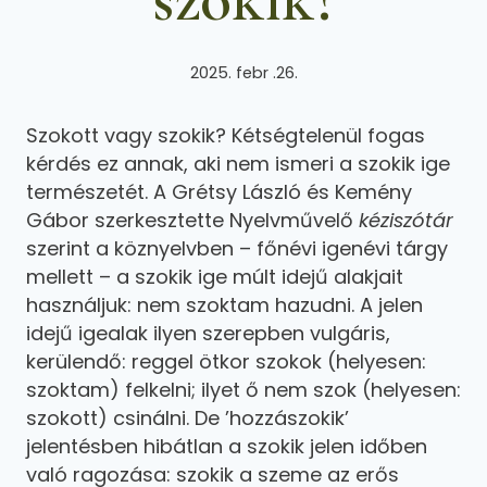
2025. febr .26.
Szokott vagy szokik? Kétségtelenül fogas
kérdés ez annak, aki nem ismeri a szokik ige
természetét. A Grétsy László és Kemény
Gábor szerkesztette Nyelvművelő
kéziszótár
szerint a köznyelvben – főnévi igenévi tárgy
mellett – a szokik ige múlt idejű alakjait
használjuk: nem szoktam hazudni. A jelen
idejű igealak ilyen szerepben vulgáris,
kerülendő: reggel ötkor szokok (helyesen:
szoktam) felkelni; ilyet ő nem szok (helyesen:
szokott) csinálni. De ’hozzászokik’
jelentésben hibátlan a szokik jelen időben
való ragozása: szokik a szeme az erős