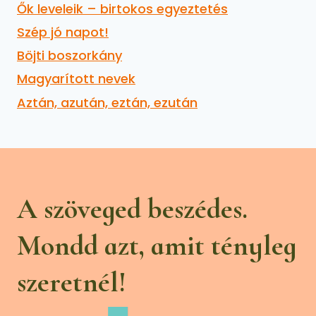
Ők leveleik – birtokos egyeztetés
Szép jó napot!
Böjti boszorkány
Magyarított nevek
Aztán, azután, eztán, ezután
A szöveged beszédes.
Mondd azt, amit tényleg
szeretnél!