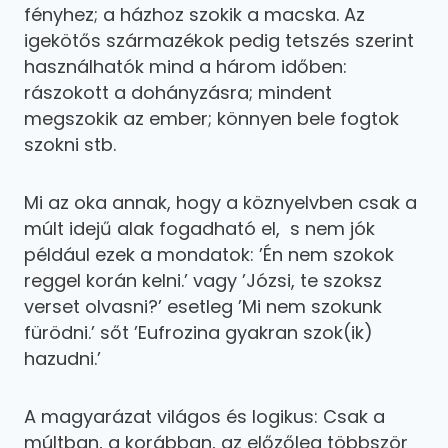
fényhez; a házhoz szokik a macska. Az
igekötős származékok pedig tetszés szerint
használhatók mind a három időben:
rászokott a dohányzásra; mindent
megszokik az ember; könnyen bele fogtok
szokni stb.
Mi az oka annak, hogy a köznyelvben csak a
múlt idejű alak fogadható el, s nem jók
például ezek a mondatok: ’Én nem szokok
reggel korán kelni.’ vagy ’Józsi, te szoksz
verset olvasni?’ esetleg ’Mi nem szokunk
fürödni.’ sőt ’Eufrozina gyakran szok(ik)
hazudni.’
A magyarázat világos és logikus: Csak a
múltban, a korábban, az előzőleg többször