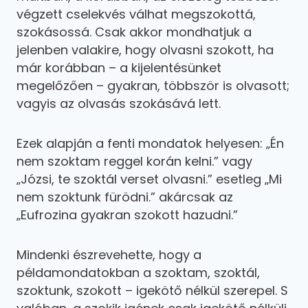
végzett cselekvés válhat megszokottá,
szokásossá. Csak akkor mondhatjuk a
jelenben valakire, hogy olvasni szokott, ha
már korábban – a kijelentésünket
megelőzően – gyakran, többször is olvasott;
vagyis az olvasás szokásává lett.
Ezek alapján a fenti mondatok helyesen: „Én
nem szoktam reggel korán kelni.” vagy
„Józsi, te szoktál verset olvasni.” esetleg „Mi
nem szoktunk fürödni.” akárcsak az
„Eufrozina gyakran szokott hazudni.”
Mindenki észrevehette, hogy a
példamondatokban a szoktam, szoktál,
szoktunk, szokott – igekötő nélkül szerepel. S