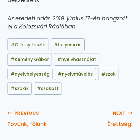
beszédre is.”
Az eredeti adás 2019. június 17-én hangzott
el a Kolozsvári Rádióban.
#
Grétsy László
#
helyesírás
#
Kemény Gábor
#
nyelvhasználat
#
nyelvhelyesség
#
nyelvművelés
#
szok
#
szokik
#
szokott
PREVIOUS
NEXT
Fövünk, főlünk
Érettségi