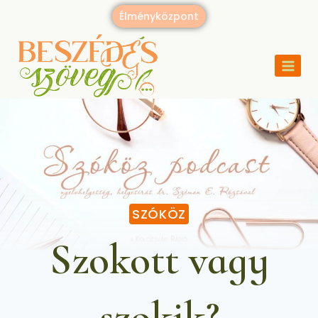
Élményközpont
SZÓKÖZ
Szokott vagy
szokik?