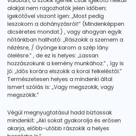
valóban, a szokik igének csak igekötő nélküli
alakjai nem ragozhatók jelen időben;
igekötővel viszont igen: „Most pedig
leszokom a dohányzásról!” (Mindenképpen
dicséretes mondat.) , vagy ahogyan egyik
nótánkban hallható: „Rászokik a szemem a
nézésre, / Gyönge karom a szép lány
ölelésre.” , de ez is helyes: „Lassan
hozzászokunk a kemény munkához.” , így is
jó: „Idős korára elszokik a korai felkeléstől.”
Természetesen helyes a mindenki által
ismert szólás is: „Vagy megszokik, vagy
megszökik.”
Végül megnyugtatásul hadd biztassak
mindenkit: „Aki sokat gyakorolja és erősen
akarja, előbb-utóbb rászokik a helyes