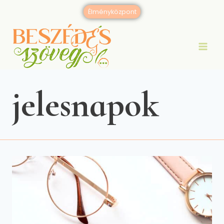
Skip
Élményközpont
to
content
jelesnapok