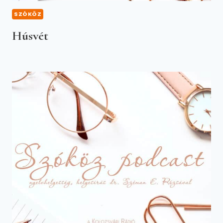
SZÓKÖZ
Húsvét