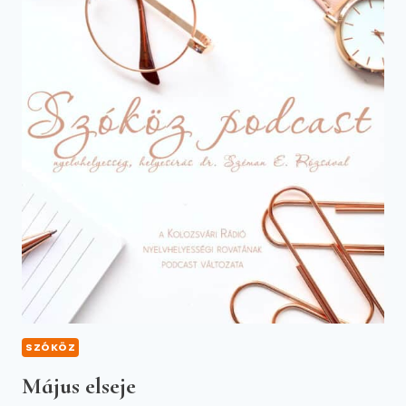
SZÓKÖZ
Május elseje