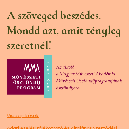
A szöveged beszédes.
Mondd azt, amit tényleg
szeretnél!
Visszajelzések
Adatkezelési tájékoztató és Általános Szerződési