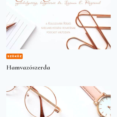
SZÓKÖZ
Hamvazószerda