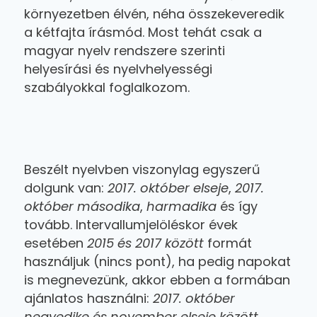
környezetben élvén, néha összekeveredik
a kétfajta írásmód. Most tehát csak a
magyar nyelv rendszere szerinti
helyesírási és nyelvhelyességi
szabályokkal foglalkozom.
Beszélt nyelvben viszonylag egyszerű
dolgunk van:
2017. október elseje
,
2017.
október másodika
,
harmadika
és így
tovább. Intervallumjelöléskor évek
esetében
2015 és 2017 között
formát
használjuk (nincs pont), ha pedig napokat
is megnevezünk, akkor ebben a formában
ajánlatos használni:
2017. október
negyedike és november elseje között
.