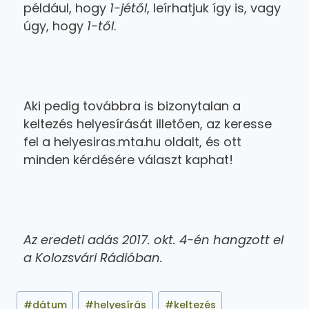
például, hogy
1-jétől
, leírhatjuk így is, vagy
úgy, hogy
1-től
.
Aki pedig továbbra is bizonytalan a
keltezés helyesírását illetően, az keresse
fel a helyesiras.mta.hu oldalt, és ott
minden kérdésére választ kaphat!
Az eredeti adás 2017. okt. 4-én hangzott el
a Kolozsvári Rádióban.
#
dátum
#
helyesírás
#
keltezés