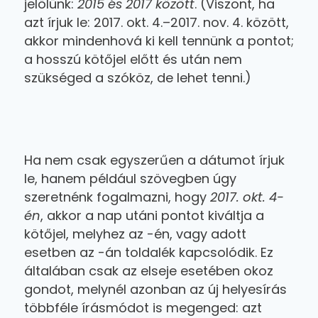
jelölünk:
2015 és 2017 között
. (Viszont, ha
azt írjuk le: 2017. okt. 4.–2017. nov. 4. között,
akkor mindenhová ki kell tennünk a pontot;
a hosszú kötőjel előtt és után nem
szükséged a szóköz, de lehet tenni.)
Ha nem csak egyszerűen a dátumot írjuk
le, hanem például szövegben úgy
szeretnénk fogalmazni, hogy
2017. okt. 4-
én
, akkor a nap utáni pontot kiváltja a
kötőjel, melyhez az -én, vagy adott
esetben az -án toldalék kapcsolódik. Ez
általában csak az elseje esetében okoz
gondot, melynél azonban az új helyesírás
többféle írásmódot is megenged: azt