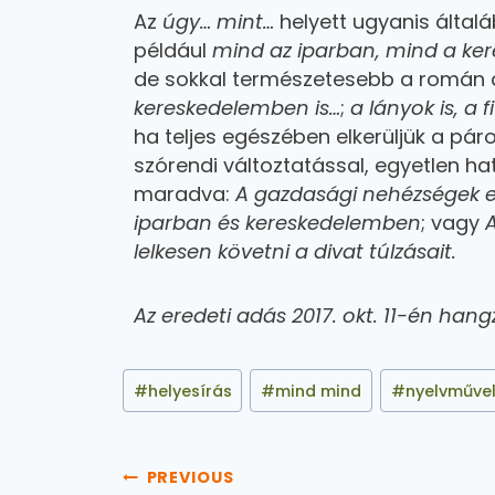
Az
úgy… mint…
helyett ugyanis által
például
mind az iparban, mind a ke
de sokkal természetesebb a román á
kereskedelemben is…
;
a lányok is, a f
ha teljes egészében elkerüljük a pá
szórendi változtatással, egyetlen hat
maradva:
A gazdasági nehézségek e
iparban és kereskedelemben
; vagy
lelkesen követni a divat túlzásait.
Az eredeti adás 2017. okt. 11-én hang
#
helyesírás
#
mind mind
#
nyelvműve
PREVIOUS