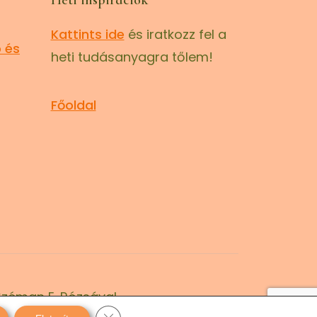
Heti inspirációk
Kattints ide
és iratkozz fel a
 és
heti tudásanyagra tőlem!
Főoldal
Széman E. Rózsával
Close GDPR Cookie Banner