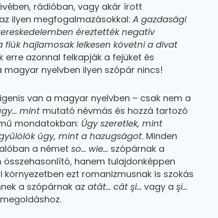
vében, rádióban, vagy akár írott
 az ilyen megfogalmazásokkal:
A gazdasági
kereskedelemben éreztették negatív
a fiúk hajlamosak lelkesen követni a divat
k erre azonnal felkapják a fejüket és
 magyar nyelvben ilyen szópár nincs!
ár igenis van a magyar nyelvben – csak nem a
úgy… mint
mutató névmás és hozzá tartozó
telmű mondatokban:
Úgy szeretlek, mint
yűlölök úgy, mint a hazugságot
. Minden
 valóban a német
so… wie…
szópárnak a
összehasonlító, hanem tulajdonképpen
vi környezetben ezt romanizmusnak is szokás
nnek a szópárnak az
atât… cât şi…
vagy a
şi…
 a megoldáshoz.