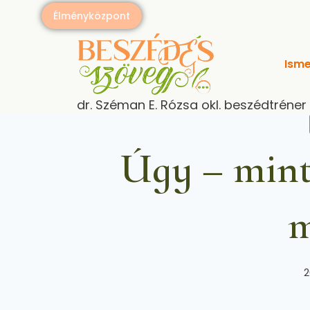
Élményközpont
Isme
dr. Széman E. Rózsa okl. beszédtréner
Úgy – min
m
2