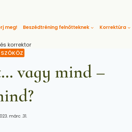
rj meg!
Beszédtréning felnőtteknek
Korrektúra
 és korrektor
SZÓKÖZ
t… vagy mind –
ind?
023. márc .31.