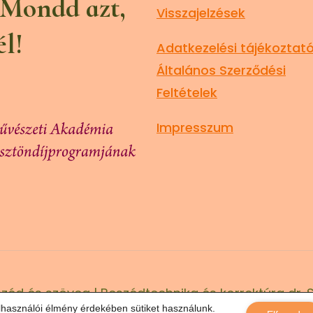
 Mondd azt,
Visszajelzések
él!
Adatkezelési tájékoztató
Általános Szerződési
Feltételek
Impresszum
zéd és szöveg | Beszédtechnika és korrektúra dr. 
lhasználói élmény érdekében sütiket használunk.