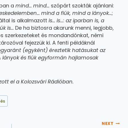
ában a
mind… mind…
szópárt szokták ajánlani:
reskedelemben… mind a fiúk, mind a lányok…
;
ltal is alkalmazott
is… is…
:
az iparban is, a
iúk is…
De ha biztosra akarunk menni, legjobb,
ros szerkezeteket és mondandónkat, némi
ározóval fejezzük ki. A fenti példáknál
gyaránt (egyként) éreztetik hatásukat az
A lányok és fiúk egyformán hajlamosak
zott el a Kolozsvári Rádióban.
lés
NEXT