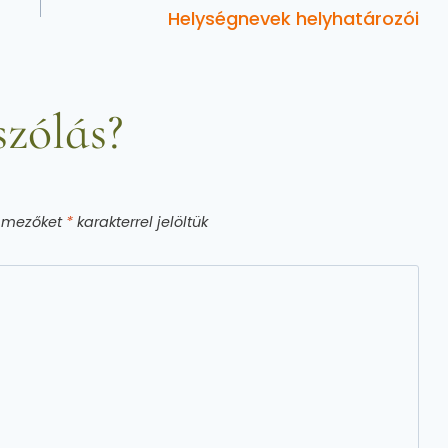
Helységnevek helyhatározói
zólás?
ő mezőket
*
karakterrel jelöltük