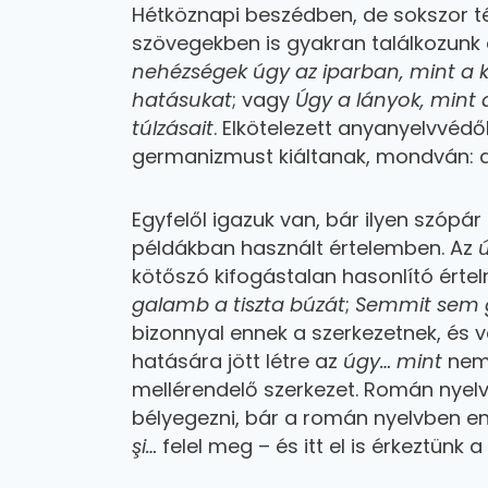
Hétköznapi beszédben, de sokszor té
szövegekben is gyakran találkozunk
nehézségek úgy az iparban, mint a 
hatásukat
; vagy
Úgy a lányok, mint 
túlzásait
. Elkötelezett anyanyelvvédő
germanizmust kiáltanak, mondván: a
Egyfelől igazuk van, bár ilyen szóp
példákban használt értelemben. Az
kötőszó kifogástalan hasonlító ér
galamb a tiszta búzát
;
Semmit sem g
bizonnyal ennek a szerkezetnek, és
hatására jött létre az
úgy… mint
nem 
mellérendelő szerkezet. Román nyel
bélyegezni, bár a román nyelvben e
şi…
felel meg – és itt el is érkeztünk