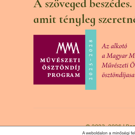
A szöveged beszédes.
amit tényleg szeretn
© 2023–2026 | Bes
A weboldalon a minőségi fe