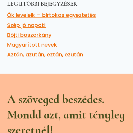
LEGUTÓBBI BEJEGYZÉSEK
Ők leveleik – birtokos egyeztetés
Szép jó napot!
Böjti boszorkány
Magyarított nevek
Aztán, azután, eztán, ezután
A szöveged beszédes.
Mondd azt, amit tényleg
szeretnél!