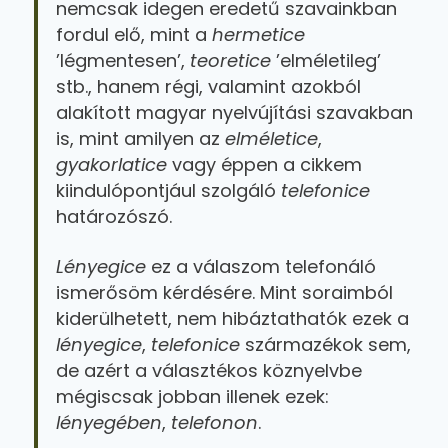
nemcsak idegen eredetű szavainkban
fordul elő, mint a
hermetice
’légmentesen’,
teoretice
’elméletileg’
stb., hanem régi, valamint azokból
alakított magyar nyelvújítási szavakban
is, mint amilyen az
elméletice
,
gyakorlatice
vagy éppen a cikkem
kiindulópontjául szolgáló
telefonice
határozószó.
Lényegice
ez a válaszom telefonáló
ismerősöm kérdésére. Mint soraimból
kiderülhetett, nem hibáztathatók ezek a
lényegice
,
telefonice
származékok sem,
de azért a választékos köznyelvbe
mégiscsak jobban illenek ezek:
lényegében
,
telefonon
.