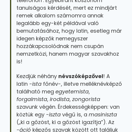
telefonon’. Egyébiránt köszönöm
tanulságos kérdését, mert ez mindjárt
remek alkalom számomra annak
legalább egy-két példával való
bemutatásához, hogy latin, esetleg már
idegen képzők nemegyszer
hozzákapcsolódnak nem csupán
nemzetközi, hanem magyar szavakhoz
is!
Kezdjük néhány
névszóképzővel
! A
latin
-ista
főnév-, illetve melléknévképző
található meg
egyetemista
,
forgalmista
,
irodista
,
zongorista
szavunk végén. Érdekességképpen: van
köztük egy
-iszta
végű is, a
masiniszta
(„ki a gőzöst, ki a gőzöst igazítja”). Az
-áció
képzős szavak között ott találjuk