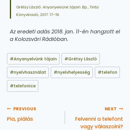
Grétsy László:
Anyanyelvünk tájain
. Bp., Tinta
Könyvkiadó, 2017. 17–19.
Az eredeti adás 2018. jan. 11-én hangzott el
a Kolozsvári Rádióban.
#
Anyanyelvünk tájain
#
Grétsy László
#
nyelvhasználat
#
nyelvhelyesség
#
telefon
#
telefonice
PREVIOUS
NEXT
Pia, piálás
Felvenni a telefont
vagy válaszolni?