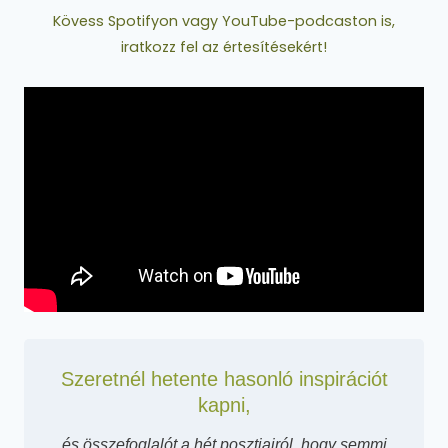
Kövess Spotifyon vagy YouTube-podcaston is,
iratkozz fel az értesítésekért!
Szeretnél hetente hasonló inspirációt
kapni,
és összefoglalót a hét posztjairól, hogy semmi