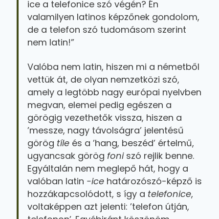
ice a telefonice szó végén? Én
valamilyen latinos képzőnek gondolom,
de a telefon szó tudomásom szerint
nem latin!”
Valóba nem latin, hiszen mi a németből
vettük át, de olyan nemzetközi szó,
amely a legtöbb nagy európai nyelvben
megvan, elemei pedig egészen a
görögig vezethetők vissza, hiszen a
’messze, nagy távolságra’ jelentésű
görög
tíle
és a ’hang, beszéd’ értelmű,
ugyancsak görög
foni
szó rejlik benne.
Egyáltalán nem meglepő hát, hogy a
valóban latin
-ice
határozószó-képző is
hozzákapcsolódott, s így a
telefonice
,
voltaképpen azt jelenti: ’telefon útján,