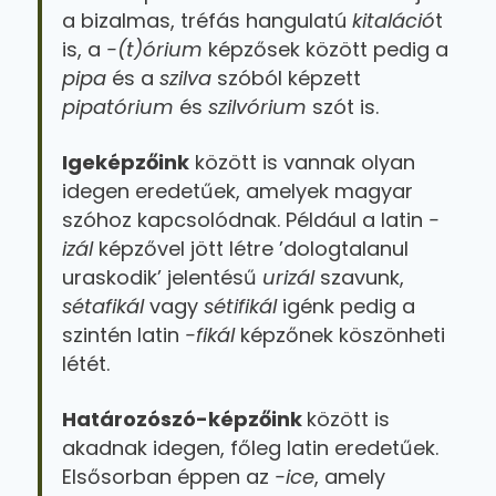
a bizalmas, tréfás hangulatú
kitaláció
t
is, a
-(t)órium
képzősek között pedig a
pipa
és a
szilva
szóból képzett
pipatórium
és
szilvórium
szót is.
Igeképzőink
között is vannak olyan
idegen eredetűek, amelyek magyar
szóhoz kapcsolódnak. Például a latin
-
izál
képzővel jött létre ’dologtalanul
uraskodik’ jelentésű
urizál
szavunk,
sétafikál
vagy
sétifikál
igénk pedig a
szintén latin
-fikál
képzőnek köszönheti
létét.
Határozószó-képzőink
között is
akadnak idegen, főleg latin eredetűek.
Elsősorban éppen az
-ice
, amely