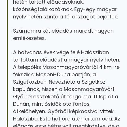
hetén tartott előadásoknak,
közönségtalálkozóknak. Egy-egy magyar
nyelv hetén szinte a fél országot bejártuk.
Számomra két előadás maradt nagyon
emlékezetes.
A hatvanas évek vége felé Halásziban
tartottam előadást a magyar nyelv hetén.
A telepölés Mosonmagyaróvártól 4 km-re
fekszik a Mosoni-Duna partján, a
Szigetközben. Nevezhető a Szigetköz
kapujának, hiszen a Mosonmagyaróvárt
Győrrel összekötő út forgalma itt lép át a
Dunán, mint ősidők óta fontos
átkelőhelyen. Győrből képkocsival vittek
Halásziba. Este hat óra után értem oda. Az
előadás este hétre volt meghirdetve, de a