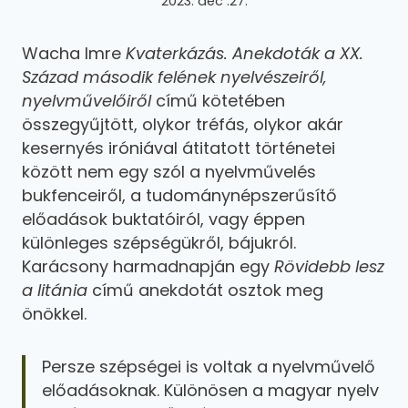
2023. dec .27.
Wacha Imre
Kvaterkázás. Anekdoták a XX.
Század második felének nyelvészeiről,
nyelvművelőiről
című kötetében
összegyűjtött, olykor tréfás, olykor akár
kesernyés iróniával átitatott történetei
között nem egy szól a nyelvművelés
bukfenceiről, a tudománynépszerűsítő
előadások buktatóiról, vagy éppen
különleges szépségükről, bájukról.
Karácsony harmadnapján egy
Rövidebb lesz
a litánia
című anekdotát osztok meg
önökkel.
Persze szépségei is voltak a nyelvművelő
előadásoknak. Különösen a magyar nyelv