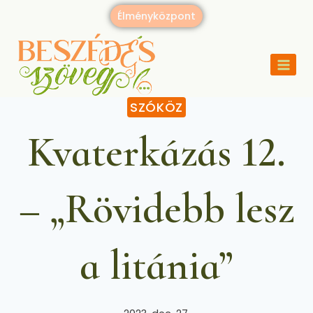
Élményközpont
SZÓKÖZ
Kvaterkázás 12.
– „Rövidebb lesz
a litánia”