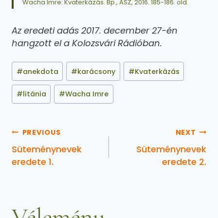
Wacha Imre: Kvaterkázás. Bp., ASZ, 2016. 185-186. old.
Az eredeti adás 2017. december 27-én
hangzott el a Kolozsvári Rádióban.
#
anekdota
#
karácsony
#
Kvaterkázás
#
litánia
#
Wacha Imre
PREVIOUS
NEXT
Süteménynevek
Süteménynevek
eredete 1.
eredete 2.
Vélemény,