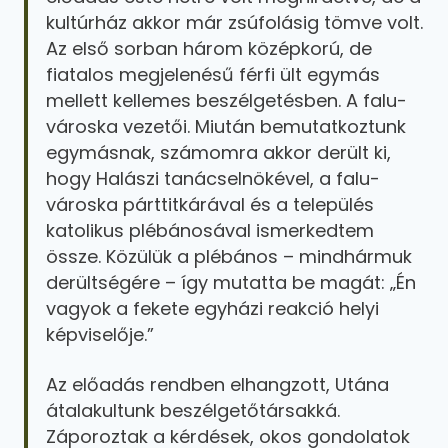
kultúrház akkor már zsúfolásig tömve volt.
Az első sorban három középkorú, de
fiatalos megjelenésű férfi ült egymás
mellett kellemes beszélgetésben. A falu-
városka vezetői. Miután bemutatkoztunk
egymásnak, számomra akkor derült ki,
hogy Halászi tanácselnökével, a falu-
városka párttitkárával és a település
katolikus plébánosával ismerkedtem
össze. Közülük a plébános – mindhármuk
derültségére – így mutatta be magát: „Én
vagyok a fekete egyházi reakció helyi
képviselője.”
Az előadás rendben elhangzott, Utána
átalakultunk beszélgetőtársakká.
Záporoztak a kérdések, okos gondolatok