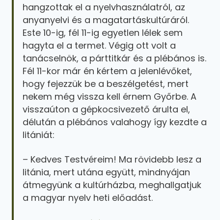
hangzottak el a nyelvhasználatról, az
anyanyelvi és a magatartáskultúráról.
Este 10-ig, fél 11-ig egyetlen lélek sem
hagyta el a termet. Végig ott volt a
tanácselnök, a párttitkár és a plébános is.
Fél 11-kor már én kértem a jelenlévőket,
hogy fejezzük be a beszélgetést, mert
nekem még vissza kell érnem Győrbe. A
visszaúton a gépkocsivezető árulta el,
délután a plébános valahogy így kezdte a
litániát:
– Kedves Testvéreim! Ma rövidebb lesz a
litánia, mert utána együtt, mindnyájan
átmegyünk a kultúrházba, meghallgatjuk
a magyar nyelv heti előadást.