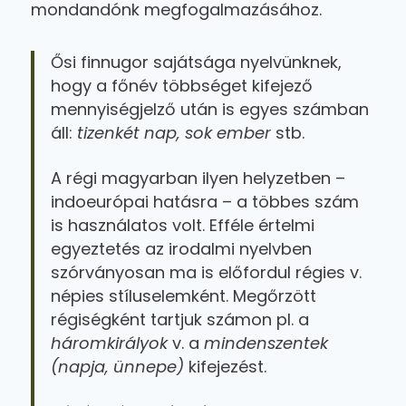
mondandónk megfogalmazásához.
Ősi finnugor sajátsága nyelvünknek,
hogy a főnév többséget kifejező
mennyiségjelző után is egyes számban
áll:
tizenkét nap, sok ember
stb.
A régi magyarban ilyen helyzetben –
indoeurópai hatásra – a többes szám
is használatos volt. Efféle értelmi
egyeztetés az irodalmi nyelvben
szórványosan ma is előfordul régies v.
népies stíluselemként. Megőrzött
régiségként tartjuk számon pl. a
háromkirályok
v. a
mindenszentek
(napja, ünnepe)
kifejezést.