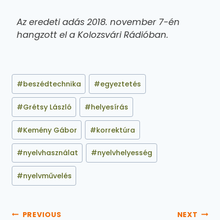
Az eredeti adás 2018. november 7-én
hangzott el a Kolozsvári Rádióban.
#
beszédtechnika
#
egyeztetés
#
Grétsy László
#
helyesírás
#
Kemény Gábor
#
korrektúra
#
nyelvhasználat
#
nyelvhelyesség
#
nyelvművelés
PREVIOUS
NEXT