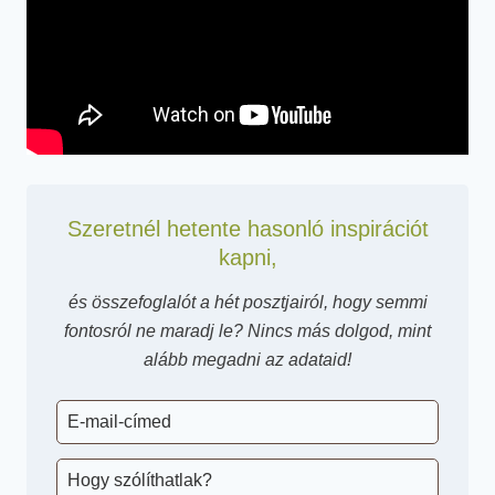
Szeretnél hetente hasonló inspirációt
kapni,
és összefoglalót a hét posztjairól, hogy semmi
fontosról ne maradj le? Nincs más dolgod, mint
alább megadni az adataid!