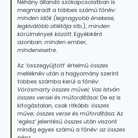
Néhány állandó szókapcsolatban is
megmaradt a többes számú főnév:
minden idők (legnagyobb énekese,
legkiválóbb atlétája
stb.),
minden
körülmények között
. Egyébként
azonban:
minden ember,
mindenesetre
.
Az ’összegyűjtött’ értelmű
összes
melléknév után a hagyomány szerint
többes számba kerül a főnév:
Vörösmarty összes művei; Vas István
összes versei és műfordításai
. De ez is
kifogástalan, csak ritkább:
összes
műve; összes verse és műfordítása
. Az
’egész’ jelentésű
összes
után viszont
mindig egyes számú a főnév:
az összes
pénz
.