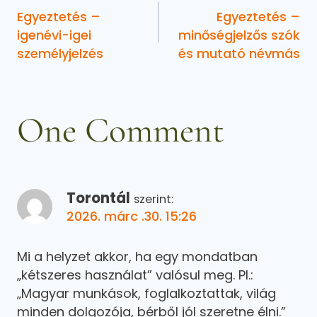
Egyeztetés –
Egyeztetés –
igenévi-igei
minőségjelzős szók
személyjelzés
és mutató névmás
One Comment
Torontál
szerint:
2026. márc .30. 15:26
Mi a helyzet akkor, ha egy mondatban
„kétszeres használat” valósul meg. Pl.:
„Magyar munkások, foglalkoztattak, világ
minden dolgozója, bérből jól szeretne élni.”