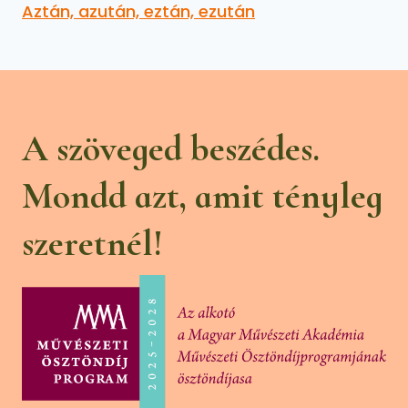
Aztán, azután, eztán, ezután
A szöveged beszédes.
Mondd azt, amit tényleg
szeretnél!