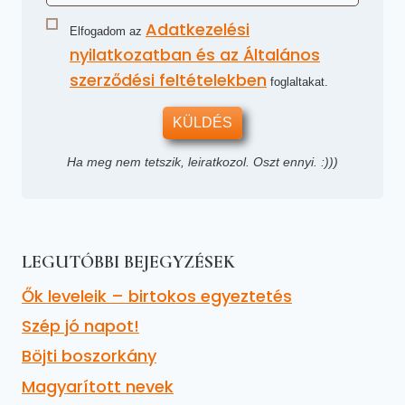
Adatkezelési
Elfogadom az
nyilatkozatban és az Általános
szerződési feltételekben
foglaltakat.
KÜLDÉS
Ha meg nem tetszik, leiratkozol. Oszt ennyi. :)))
LEGUTÓBBI BEJEGYZÉSEK
Ők leveleik – birtokos egyeztetés
Szép jó napot!
Böjti boszorkány
Magyarított nevek