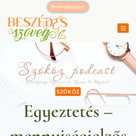
Élményközpont
SZÓKÖZ
Egyeztetés –
mennyiségjelzős